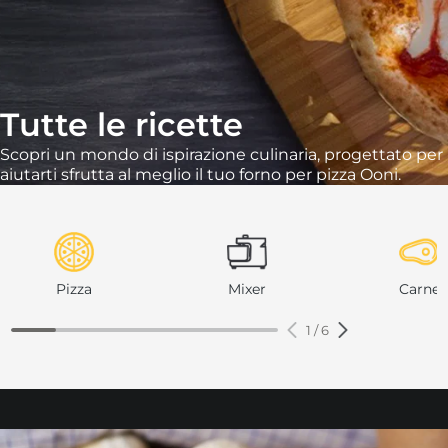
ore
sa nera
 ardesia
de delle Highlands
Tutte le ricette
Scopri un mondo di ispirazione culinaria, progettato per
aiutarti
sfrutta al meglio il tuo forno per pizza Ooni.
ore
 ardesia
sa nera
de delle Highlands
Pizza
Mixer
Carne
1
/
6