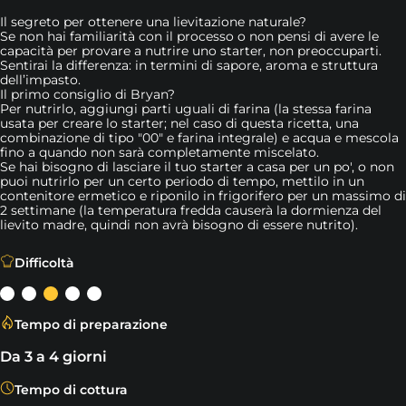
Il segreto per ottenere una lievitazione naturale?
Se non hai familiarità con il processo o non pensi di avere le
capacità per provare a nutrire uno starter, non preoccuparti.
Sentirai la differenza: in termini di sapore, aroma e struttura
dell’impasto.
Il primo consiglio di Bryan?
Per nutrirlo, aggiungi parti uguali di farina (la stessa farina
usata per creare lo starter; nel caso di questa ricetta, una
combinazione di tipo "00" e farina integrale) e acqua e mescola
fino a quando non sarà completamente miscelato.
Se hai bisogno di lasciare il tuo starter a casa per un po', o non
puoi nutrirlo per un certo periodo di tempo, mettilo in un
contenitore ermetico e riponilo in frigorifero per un massimo di
2 settimane (la temperatura fredda causerà la dormienza del
lievito madre, quindi non avrà bisogno di essere nutrito).
Leggi d
Il segreto per ottenere una lievitazione naturale?
Difficoltà
Tempo di preparazione
Da 3 a 4 giorni
Tempo di cottura