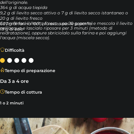
dell'originale.
364 g di acqua tiepida
9,2 g di lievito secco attivo o 7 g di lievito secco istantaneo o
20 g di lievito fresco
Se preferisci il lievito fresco, usa 20 grammi e mescola il lievito
607 g di farina "00", più extra per le superfici
nell'acqua e lascialo riposare per 3 minuti (metodo di
18 g di sale
reidratazione), oppure sbriciolalo sulla farina e poi aggiungi
l'acqua (miscela secca).
Farina, sale, acqua e lievito: cosa hanno in comune quest
Difficoltà
Tempo di preparazione
Da 3 a 4 ore
Tempo di cottura
1 o 2 minuti