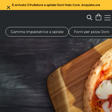
È arrivato il frullatore a spirale Ooni Halo Core. Acquista ora
Gamma impastatrice a spirale
Forni per pizza Ooni
Forno a legna per pizza
Impastatrice a spirale
Regali
Tagl