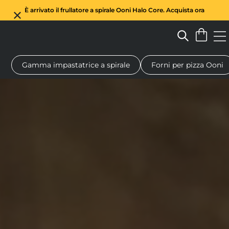
È arrivato il frullatore a spirale Ooni Halo Core. Acquista ora
Gamma impastatrice a spirale
Forni per pizza Ooni
Forno a legna per pizza
Impastatrice a spirale
Regali
Tagl