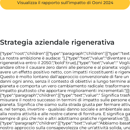
Visualizza il rapporto sull’impatto di Ooni 2024
Strategia aziendale rigenerativa
{"type":"root","children":[{"type":"paragraph","children":[{"type":"text"
La nostra ambizione è audace: "},{"type":"text","value":"diventare 
rigenerativa entro il 2050.","bold":true},{"type":"text","value":" Vog
andare oltre il causare zero danni alle persone e al pianeta: vog
avere un effetto positivo netto, con impatti ricostituenti e rigene
Questo è molto lontano dall'approccio convenzionale di fare u
danni ogni anno, senza il contesto di obiettivi a lungo termine al
pianeta e comporta un vero cambiamento radicale: trasformare 
impatto piuttosto che apportare miglioramenti incrementali."}]}
{"type":"paragraph","children":[{"type":"text","value":" Significa tra
misurare il nostro successo in termini di impatto sulle persone e
pianeta. Significa che siamo sulla strada giusta per fermare att
e, nel tempo, invertire - qualsiasi danno sociale e ambientale as
alla nostra attività e alle nostre catene di fornitura. E significa g
sempre di più che noi e altri adottiamo pratiche rigenerative."}]},
{"type":"paragraph","children":[{"type":"text","value":"Abbiamo basat
nostro approccio sulla consapevolezza che un'attività solida, un