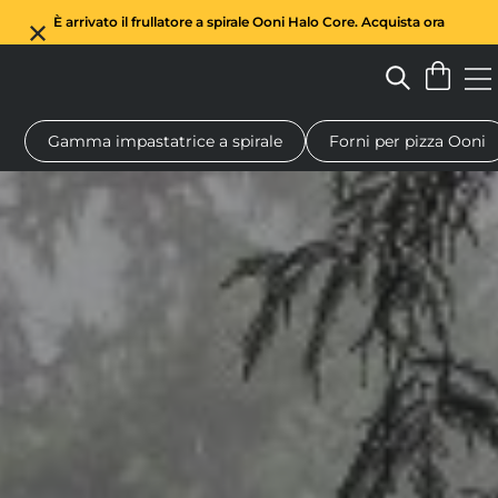
È arrivato il frullatore a spirale Ooni Halo Core. Acquista ora
Gamma impastatrice a spirale
Forni per pizza Ooni
legna per pizza
Impastatrice a spirale
Regali
Taglieri da porta