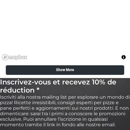
ore
sa nera
 ardesia
de delle Highlands
ore
 ardesia
sa nera
Show More
de delle Highlands
Inscrivez-vous et recevez 10% de
réduction *
Iscriviti alla nostra mailing list per esplorare un mondo di
pizza! Ricette irresistibili, consigli esperti per pizze e
pane perfetti e aggiornamenti sui nostri prodotti. E non
dimenticare: sarai tra i primi a conoscere le promozioni
esclusive. Puoi annullare l’iscrizione in qualsiasi
momento tramite il link in fondo alle nostre email.