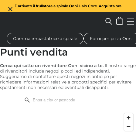
È arrivato il frullatore a spirale Ooni Halo Core. Acquista ora
Gamma impastatrice a spirale
Forni per pizza Ooni
Forno a legna per pizza
Impastatrice a spirale
Regali
Tagl
Punti vendita
Cerca qui sotto un rivenditore Ooni vicino a te.
Il nostro range
di rivenditori include negozi piccoli ed indipendenti.
Suggeriamo di contattare questi negozi in anticipo per
richiedere informazioni relative a prodotti specifici per evitare
spostamenti non necessari ed eventuali disappunti.