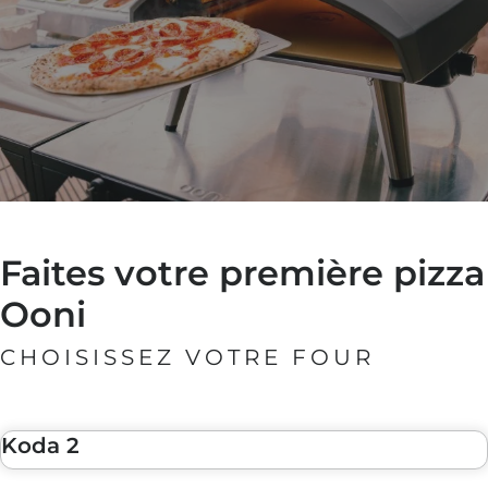
leur
 fonte
 ardoise
 sapin
leur
 ardoise
Faites votre première pizza
 fonte
 sapin
Ooni
CHOISISSEZ VOTRE FOUR
Koda 2