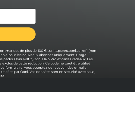
 commandes de plus de 100 € sur https://eu.ooni.com/fr (non
 valable pour les nouveaux abonnés uniquement. Usage
s packs, Ooni Volt 2, Ooni Halo Pro et cartes cadeaux. Les
 exclus de cette réduction. Ce code ne peut être utilisé
 ce formulaire, vous acceptez de recevoir des e-mails
traitées par Ooni. Vos données sont en sécurité avec nous,
ité.
Aide
Contactez-nous
Retour en haut
Assistance
Expédition et retours