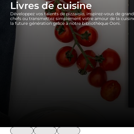
Livres de cuisine
Développez vos talents de pizzaiolo, inspirez-vous de grand
chefs ou transmettez simplement votre amour de la cuisin
la future génération grâce à notre bibliothèque Ooni.
loading
loading
loading