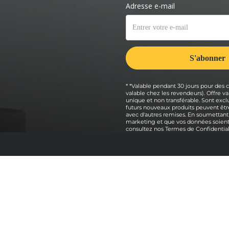
* *Valable pendant 30 jours pour des
valable chez les revendeurs). Offre
unique et non transférable. Sont exclu
futurs nouveaux produits peuvent être
avec d'autres remises. En soumettant
marketing et que vos données soient 
consultez nos
Termes de Confidential
Explorer
ni
Packs four à pizza
Achetez nos fours à pizza
z Ooni
Comparaison des fours