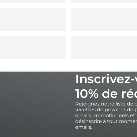
Inscrivez
10% de ré
Rejoignez notre liste de 
recettes de pizzas et de p
emails promotionnels et 
désinscrire à tout moment
emails.