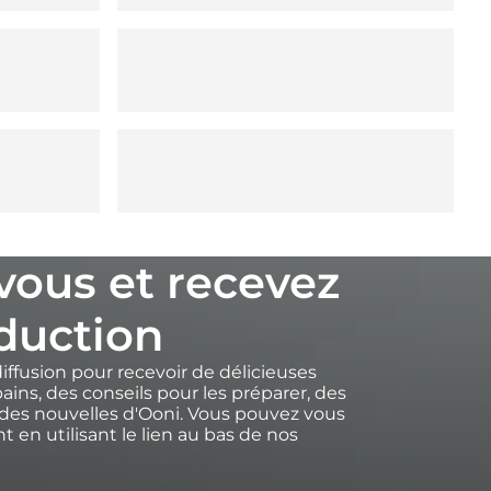
-vous et recevez
duction
diffusion pour recevoir de délicieuses
ains, des conseils pour les préparer, des
des nouvelles d'Ooni. Vous pouvez vous
 en utilisant le lien au bas de nos