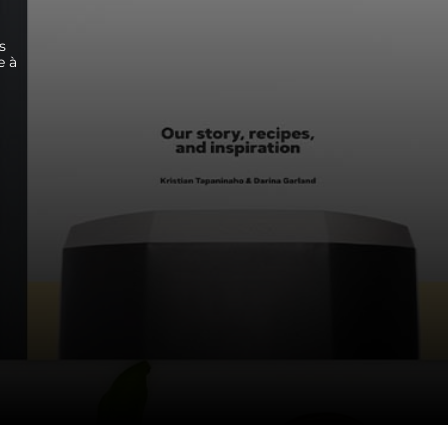
s
e à