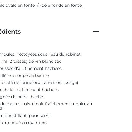
le ovale en fonte
/
Poêle ronde en fonte
édients
moules, nettoyées sous l'eau du robinet
 ml (2 tasses) de vin blanc sec
ousses d'ail, finement hachées
uillère à soupe de beurre
. à café de farine ordinaire (tout usage)
 échalotes, finement hachées
gnée de persil, haché
 de mer et poivre noir fraîchement moulu, au
ût
n croustillant, pour servir
ron, coupé en quartiers