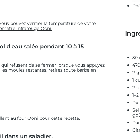
Poê
 Vous pouvez vérifier la température de votre
mètre infrarouge Ooni.
Ingr
l d'eau salée pendant 10 à 15
30 
u qui refusent de se fermer lorsque vous appuyez
470
les moules restantes, retirez toute barbe en
2 g
1 c
2 c
1–2
Poi
Sel
go
llant au four Ooni pour cette recette.
Pai
Cit
il dans un saladier.