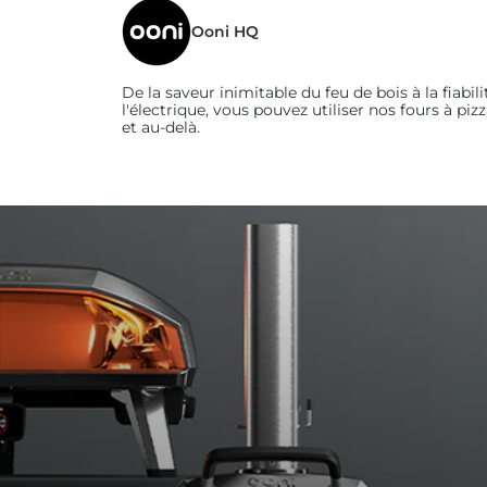
Ooni HQ
De la saveur inimitable du feu de bois à la fiabili
l'électrique, vous pouvez utiliser nos fours à piz
et au-delà.