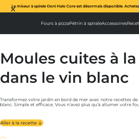
Le mixeur à spirale Ooni Halo Core est désormais disponible. Achete
Fours à pizza
Pétrin à spirale
Accessoires
Recet
Fours à pizza submenu
Pétrin à spi
Ac
Moules cuites à l
dans le vin blanc
Transformez votre jardin en bord de mer avec notre recettes de 
blanc. Simple et efficace. Vous n'avez plus qu'à allumer votre fou
Aller à la recette