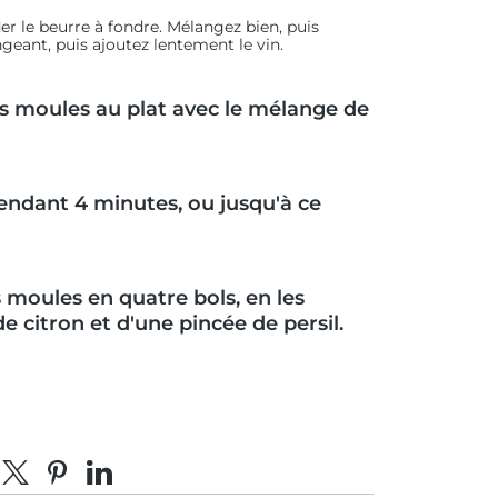
er le beurre à fondre. Mélangez bien, puis
geant, puis ajoutez lentement le vin.
les moules au plat avec le mélange de
pendant 4 minutes, ou jusqu'à ce
s moules en quatre bols, en les
e citron et d'une pincée de persil.
tager sur Facebook
Partager sur X
Épingler sur Pinterest
Partager sur LinkedIn