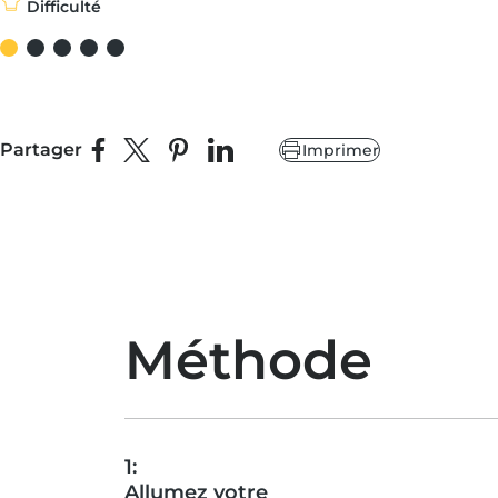
Difficulté
Partager
Imprimer
Partager sur Facebook
Partager sur X
Épingler sur Pinterest
Partager sur LinkedIn
Méthode
1:
Allumez votre