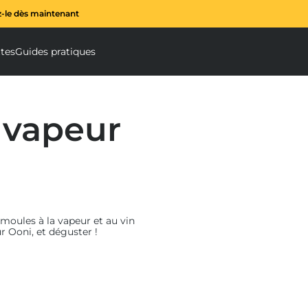
z-le dès maintenant
Le mixeur à spirale Ooni Halo Core est 
tes
Guides pratiques
rale submenu
cessoires submenu
a vapeur
moules à la vapeur et au vin
r Ooni, et déguster !