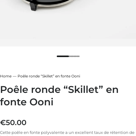
leur
 fonte
 ardoise
 sapin
leur
 ardoise
 fonte
Home
Poêle ronde “Skillet” en fonte Ooni
 sapin
Poêle ronde “Skillet” en
fonte Ooni
€50.00
Prix régulier
Cette poêle en fonte polyvalente a un excellent taux de rétention de