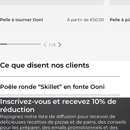
Prix régulier
Pelle à tourner Ooni
À partir de
€50.00
Pelle à p
1
/
6
Ce que disent nos clients
Poêle ronde “Skillet” en fonte Ooni
Inscrivez-vous et recevez 10% de
réduction
Rejoignez notre liste de diffusion pour recevoir de
délicieuses recettes de pizzas et de pains, des conseils
pour les préparer, des emails promotionnels et des