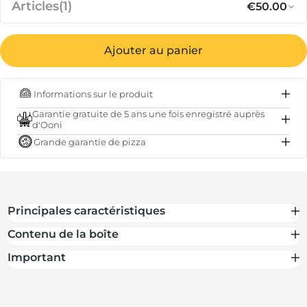
Articles
(1)
€50.00
Ajouter au panier
Prix régul
Pr
€50.00
Poêle ronde “Skillet” en fonte Ooni
Informations sur le produit
EN STOCK
Garantie gratuite de 5 ans une fois enregistré auprès
d'Ooni
Sous-total
€50.00
Grande garantie de pizza
Total
€50.00
Principales caractéristiques
Contenu de la boîte
Important