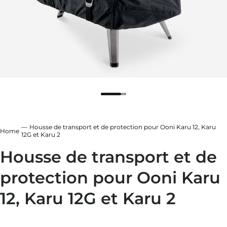
leur
 fonte
 ardoise
 sapin
leur
 ardoise
 fonte
Housse de transport et de protection pour Ooni Karu 12, Karu
 sapin
Home
12G et Karu 2
Housse de transport et de
protection pour Ooni Karu
12, Karu 12G et Karu 2