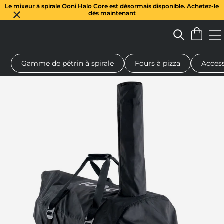
Le mixeur à spirale Ooni Halo Core est désormais disponible. Achetez-le
dès maintenant
Gamme de pétrin à spirale
Fours à pizza
Access
 à pizza au feu de bois
Pétrin à pâte
Cadeaux
Planches de se