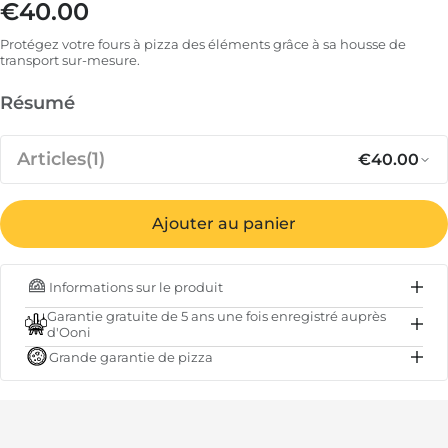
€40.00
Prix régulier
Protégez votre fours à pizza des éléments grâce à sa housse de
transport sur-mesure.
Résumé
Articles
(1)
€40.00
Prix régul
Pr
€40.00
Housse de transport et de
Ajouter au panier
protection pour Ooni Karu 12, Karu
12G et Karu 2
Informations sur le produit
EN STOCK
Garantie gratuite de 5 ans une fois enregistré auprès
d'Ooni
Sous-total
€40.00
Grande garantie de pizza
Total
€40.00