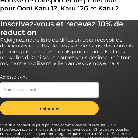
Housse de transport et de protection
pour Ooni Karu 12, Karu 12G et Karu 2
Inscrivez-vous et recevez 10% de
réduction
Rejoignez notre liste de diffusion pour recevoir de
délicieuses recettes de pizzas et de pains, des conseils
pour les préparer, des emails promotionnels et des
nouvelles d'Ooni. Vous pouvez vous désinscrire à tout
moment en utilisant le lien au bas de nos emails.
* *Valable pendant 30 jours pour des commandes de plus de 100 € sur
https://eu.ooni.com/fr (non valable chez les revendeurs). Offre valable pour les
nouveaux abonnés uniquement. Usage unique et non transférable. Sont exclus
packs, Ooni Volt 2, Ooni Halo Pro et cartes cadeaux. Les futurs nouveaux produits