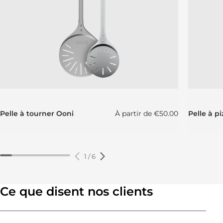
Prix régulier
Pelle à tourner Ooni
À partir de
€50.00
Pelle à p
1
/
6
Ce que disent nos clients