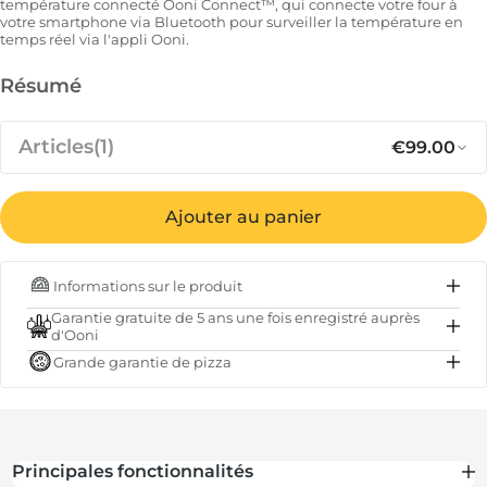
température connecté Ooni Connect™, qui connecte votre four à
votre smartphone via Bluetooth pour surveiller la température en
temps réel via l'appli Ooni.
Résumé
Articles
(1)
€99.00
Prix régul
Pr
€99.00
Hub de température connecté
Ajouter au panier
Ooni Connect™
Informations sur le produit
EN STOCK
Garantie gratuite de 5 ans une fois enregistré auprès
d'Ooni
Sous-total
€99.00
Grande garantie de pizza
Total
€99.00
Principales fonctionnalités