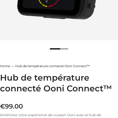
leur
 fonte
 ardoise
 sapin
leur
 ardoise
 fonte
Home
Hub de température connecté Ooni Connect™
 sapin
Hub de température
connecté Ooni Connect™
€99.00
Prix régulier
Améliorez votre expérience de cuisson Ooni avec le hub de