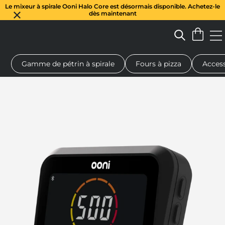
Le mixeur à spirale Ooni Halo Core est désormais disponible. Achetez-le
dès maintenant
Gamme de pétrin à spirale
Fours à pizza
Access
 à pizza au feu de bois
Pétrin à pâte
Cadeaux
Planches de se