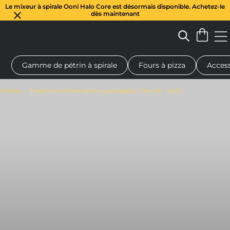
Le mixeur à spirale Ooni Halo Core est désormais disponible. Achetez-le
dès maintenant
Gamme de pétrin à spirale
Fours à pizza
Access
 à pizza au feu de bois
Pétrin à pâte
Cadeaux
Planches de se
Home
Ensemble ultime de moules à pizza Detroit - Petit