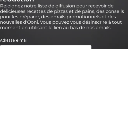
Rejoignez notre liste de diffusion pour recevoir de
délicieuses recettes de pizzas et de pains, des conseils
pour les préparer, des emails promotionnels et des
nouvelles d'Ooni. Vous pouvez vous désinscrire à tout
moment en utilisant le lien au bas de nos emails.
* *Valable pendant 30 jours pour des commandes de plus de 100 € sur
https://eu.ooni.com/fr (non valable chez les revendeurs). Offre valable pour les
nouveaux abonnés uniquement. Usage unique et non transférable. Sont exclus
packs, Ooni Volt 2, Ooni Halo Pro et cartes cadeaux. Les futurs nouveaux produits
peuvent être exclus de cette réduction. Ce code ne peut être utilisé avec d'autres
remises. En soumettant ce formulaire, vous acceptez de recevoir des e-mails
marketing et que vos données soient traitées par Ooni. Vos données sont en
sécurité avec nous, consultez nos
Termes de Confidentialité.