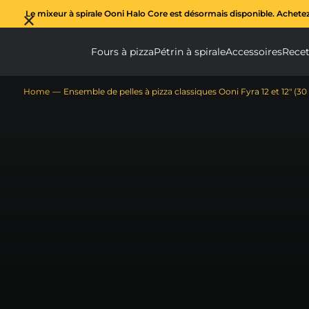
Le mixeur à spirale Ooni Halo Core est désormais disponible. Achete
Fours à pizza
Pétrin à spirale
Accessoires
Recet
Fours à pizza submenu
Pétrin à spi
Ac
Home
Ensemble de pelles à pizza classiques Ooni Fyra 12 et 12″ (3