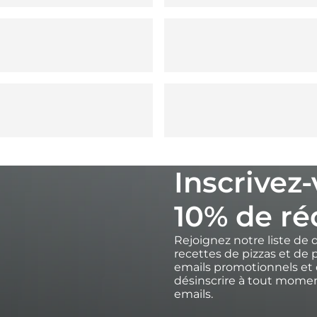
Inscrivez
10% de ré
Rejoignez notre liste de 
recettes de pizzas et de p
emails promotionnels et 
désinscrire à tout moment
emails.