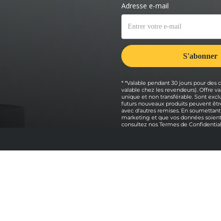
* *Valable pendant 30 jours pour des
valable chez les revendeurs). Offre
unique et non transférable. Sont exclu
futurs nouveaux produits peuvent être
avec d'autres remises. En soumettant
marketing et que vos données soient 
consultez nos
Termes de Confidential
Explorer
ni
Packs four à pizza
Achetez nos fours à pizza
z Ooni
Comparaison des fours