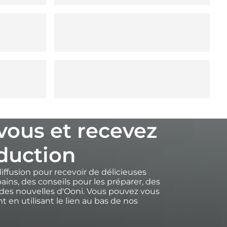
-vous et recevez
duction
diffusion pour recevoir de délicieuses
ains, des conseils pour les préparer, des
des nouvelles d'Ooni. Vous pouvez vous
 en utilisant le lien au bas de nos