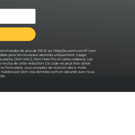
 commandes de plus de 100 € sur https://eu.ooni.com/fr (non
 valable pour les nouveaux abonnés uniquement. Usage
s packs, Ooni Volt 2, Ooni Halo Pro et cartes cadeaux. Les
 exclus de cette réduction. Ce code ne peut être utilisé
 ce formulaire, vous acceptez de recevoir des e-mails
traitées par Ooni. Vos données sont en sécurité avec nous,
ité.
Aide
Contactez-nous
Retour en haut
Assistance
Expédition et retours