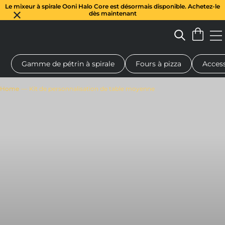
Le mixeur à spirale Ooni Halo Core est désormais disponible. Achetez-le
dès maintenant
Gamme de pétrin à spirale
Fours à pizza
Access
 à pizza au feu de bois
Pétrin à pâte
Cadeaux
Planches de se
Home
Kit de personnalisation de table moyenne