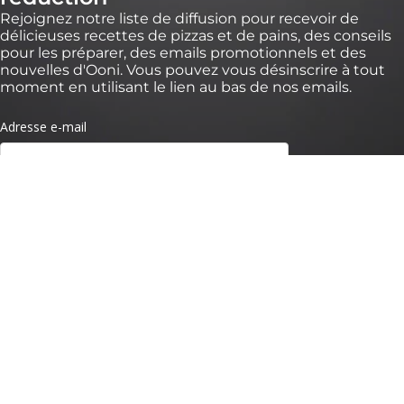
Rejoignez notre liste de diffusion pour recevoir de
délicieuses recettes de pizzas et de pains, des conseils
pour les préparer, des emails promotionnels et des
nouvelles d'Ooni. Vous pouvez vous désinscrire à tout
moment en utilisant le lien au bas de nos emails.
* *Valable pendant 30 jours pour des commandes de plus de 100 € sur
https://eu.ooni.com/fr (non valable chez les revendeurs). Offre valable pour les
nouveaux abonnés uniquement. Usage unique et non transférable. Sont exclus
packs, Ooni Volt 2, Ooni Halo Pro et cartes cadeaux. Les futurs nouveaux produits
peuvent être exclus de cette réduction. Ce code ne peut être utilisé avec d'autres
remises. En soumettant ce formulaire, vous acceptez de recevoir des e-mails
marketing et que vos données soient traitées par Ooni. Vos données sont en
sécurité avec nous, consultez nos
Termes de Confidentialité.