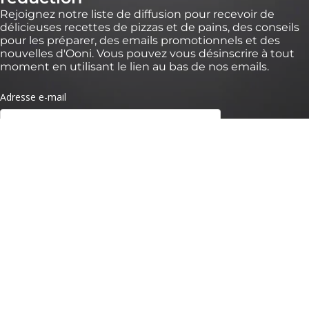
Rejoignez notre liste de diffusion pour recevoir de
délicieuses recettes de pizzas et de pains, des conseils
pour les préparer, des emails promotionnels et des
nouvelles d'Ooni. Vous pouvez vous désinscrire à tout
moment en utilisant le lien au bas de nos emails.
* *Valable pendant 30 jours pour des commandes de plus de 100 € sur
https://eu.ooni.com/fr (non valable chez les revendeurs). Offre valable pour les
nouveaux abonnés uniquement. Usage unique et non transférable. Sont exclus
packs, Ooni Volt 2, Ooni Halo Pro et cartes cadeaux. Les futurs nouveaux produits
peuvent être exclus de cette réduction. Ce code ne peut être utilisé avec d'autres
remises. En soumettant ce formulaire, vous acceptez de recevoir des e-mails
marketing et que vos données soient traitées par Ooni. Vos données sont en
sécurité avec nous, consultez nos
Termes de Confidentialité.