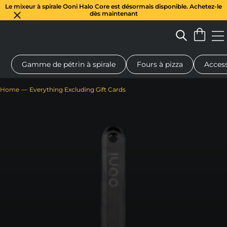
Le mixeur à spirale Ooni Halo Core est désormais disponible. Achetez-le
dès maintenant
Gamme de pétrin à spirale
Fours à pizza
Access
 à pizza au feu de bois
Pétrin à pâte
Cadeaux
Planches de se
Home
Everything Excluding Gift Cards