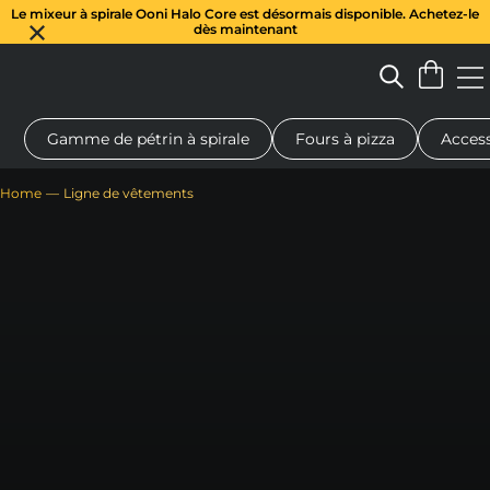
Le mixeur à spirale Ooni Halo Core est désormais disponible. Achetez-le
dès maintenant
Gamme de pétrin à spirale
Fours à pizza
Access
 à pizza au feu de bois
Pétrin à pâte
Cadeaux
Planches de se
Home
Ligne de vêtements