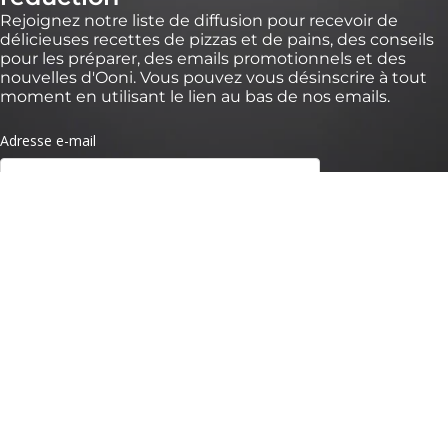
Rejoignez notre liste de diffusion pour recevoir de
délicieuses recettes de pizzas et de pains, des conseils
pour les préparer, des emails promotionnels et des
nouvelles d'Ooni. Vous pouvez vous désinscrire à tout
moment en utilisant le lien au bas de nos emails.
* *Valable pendant 30 jours pour des commandes de plus de 100 € sur
https://eu.ooni.com/fr (non valable chez les revendeurs). Offre valable pour les
nouveaux abonnés uniquement. Usage unique et non transférable. Sont exclus
packs, Ooni Volt 2, Ooni Halo Pro et cartes cadeaux. Les futurs nouveaux produits
peuvent être exclus de cette réduction. Ce code ne peut être utilisé avec d'autres
remises. En soumettant ce formulaire, vous acceptez de recevoir des e-mails
marketing et que vos données soient traitées par Ooni. Vos données sont en
sécurité avec nous, consultez nos
Termes de Confidentialité.