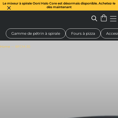
Le mixeur à spirale Ooni Halo Core est désormais disponible. Achetez-le
dès maintenant
Gamme de pétrin à spirale
Fours à pizza
Access
 à pizza au feu de bois
Pétrin à pâte
Cadeaux
Planches de se
Home
BFCM-30