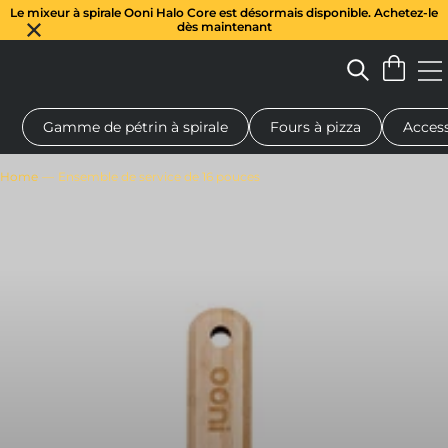
Le mixeur à spirale Ooni Halo Core est désormais disponible. Achetez-le
dès maintenant
Gamme de pétrin à spirale
Fours à pizza
Access
 à pizza au feu de bois
Pétrin à pâte
Cadeaux
Planches de se
Home
Ensemble de service de 16 pouces