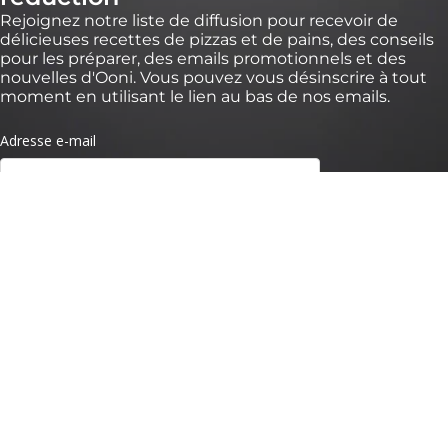
Rejoignez notre liste de diffusion pour recevoir de
délicieuses recettes de pizzas et de pains, des conseils
pour les préparer, des emails promotionnels et des
nouvelles d'Ooni. Vous pouvez vous désinscrire à tout
moment en utilisant le lien au bas de nos emails.
* *Valable pendant 30 jours pour des commandes de plus de 100 € sur
https://eu.ooni.com/fr (non valable chez les revendeurs). Offre valable pour les
nouveaux abonnés uniquement. Usage unique et non transférable. Sont exclus
packs, Ooni Volt 2, Ooni Halo Pro et cartes cadeaux. Les futurs nouveaux produits
peuvent être exclus de cette réduction. Ce code ne peut être utilisé avec d'autres
remises. En soumettant ce formulaire, vous acceptez de recevoir des e-mails
marketing et que vos données soient traitées par Ooni. Vos données sont en
sécurité avec nous, consultez nos
Termes de Confidentialité.