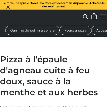
Le mixeur à spirale Ooni Halo Core est désormais disponible. Achetez-le
dès maintenant
Gamme de pétrin à spirale
Fours à pizza
Access
 à pizza au feu de bois
Pétrin à pâte
Cadeaux
Planches de se
Pizza à l’épaule
d'agneau cuite à feu
doux, sauce à la
menthe et aux herbes