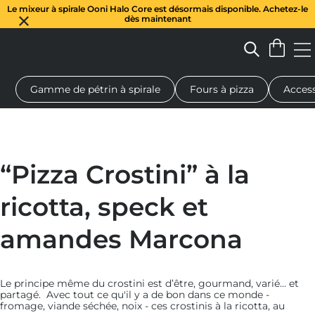
Le mixeur à spirale Ooni Halo Core est désormais disponible. Achetez-le
dès maintenant
Gamme de pétrin à spirale
Fours à pizza
Access
 à pizza au feu de bois
Pétrin à pâte
Cadeaux
Planches de se
“Pizza Crostini” à la
ricotta, speck et
amandes Marcona
Le principe même du crostini est d’être, gourmand, varié… et
partagé. Avec tout ce qu'il y a de bon dans ce monde -
fromage, viande séchée, noix - ces crostinis à la ricotta, au