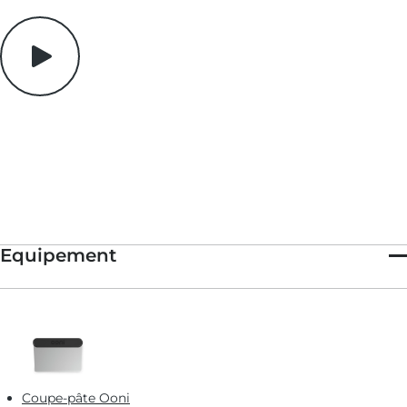
La recette gagnante de nos crostinis est la suivante : fromage +
noix + viande séchée. Nous avons choisi de la ricotta fraîche
pour sa texture crémeuse et son goût très doux. Les
amandes
Marcona
, une variété extra grasse d'Espagne, sont frites dans de
l'huile et salées. Elles sont donc plus riches, plus sucrées et plus
salées que la plupart des autres amandes.
Le speck
, un jambon
italien séché à froid avec du genièvre et d'autres épices, est salé,
tranché suffisamment fin pour laisser passer la lumière à
travers, et joliment perché sur chaque carré. La bouchée qui en
résulte est épicée et délicieusement salée.
On adore cette combinaison-là, mais il est facile de jouer avec
cette recette. Manchego + pistaches + jambon serrano ?
Mozzarella + pignons de pin + prosciutto ? Vous avez carte
blanche.
Equipement
Coupe-pâte Ooni