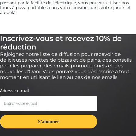
passant par la facilité de l'électrique, vous pouvez utiliser nos
fours à pizza portables dans votre cuisine, dans votre jardin et
au-delà.
Inscrivez-vous et recevez 10% de
réduction
Rejoignez notre liste de diffusion pour recevoir de
délicieuses recettes de pizzas et de pains, des conseils
7:
pour les préparer, des emails promotionnels et des
Saupoudrez uniformément les amandes
nouvelles d'Ooni. Vous pouvez vous désinscrire à tout
Marcona.
moment en utilisant le lien au bas de nos emails.