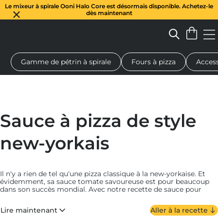
Le mixeur à spirale Ooni Halo Core est désormais disponible. Achetez-le
dès maintenant
Gamme de pétrin à spirale
Fours à pizza
Access
 à pizza au feu de bois
Pétrin à pâte
Cadeaux
Planches de se
Sauce à pizza de style
new-yorkais
Il n'y a rien de tel qu'une pizza classique à la new-yorkaise. Et
évidemment, sa sauce tomate savoureuse est pour beaucoup
dans son succès mondial.
Avec notre recette de sauce pour
pizza à la new-yorkaise, simple et facile à réaliser (aucune
cuisson n'est nécessaire !), vous pouvez vous téléporter
Lire maintenant
Aller à la recette
instantanément - ou presque - dans les rues animées de New