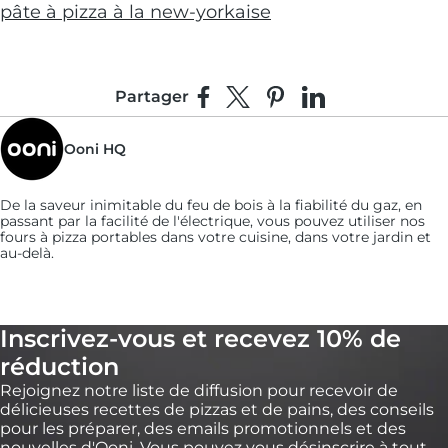
pâte à pizza à la new-yorkaise
Partager
Partager sur Facebook
Partager sur X
Épingler sur Pinterest
Partager sur Linke
Ooni HQ
De la saveur inimitable du feu de bois à la fiabilité du gaz, en
passant par la facilité de l'électrique, vous pouvez utiliser nos
fours à pizza portables dans votre cuisine, dans votre jardin et
au-delà.
Inscrivez-vous et recevez 10% de
réduction
Rejoignez notre liste de diffusion pour recevoir de
délicieuses recettes de pizzas et de pains, des conseils
pour les préparer, des emails promotionnels et des
nouvelles d'Ooni. Vous pouvez vous désinscrire à tout