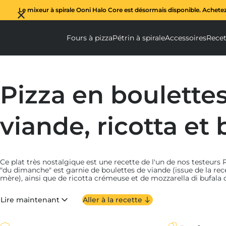
Le mixeur à spirale Ooni Halo Core est désormais disponible. Achete
Fours à pizza
Pétrin à spirale
Accessoires
Recet
Fours à pizza submenu
Pétrin à spi
Ac
Pizza en boulette
viande, ricotta et 
Ce plat très nostalgique est une recette de l'un de nos testeurs P
"du dimanche" est garnie de boulettes de viande (issue de la rec
mère), ainsi que de ricotta crémeuse et de mozzarella di bufala d
Que vous souhaitiez utiliser des boulettes de viande restantes, 
Lire maintenant
Aller à la recette
les préparer en suivant notre recette, c'est sans aucun doute le 
délicieux repas du dimanche.