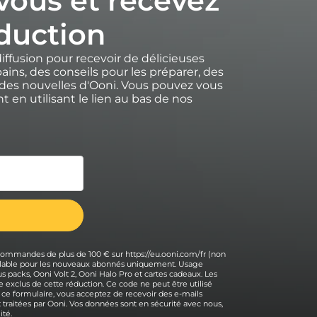
-vous et recevez
duction
diffusion pour recevoir de délicieuses
ains, des conseils pour les préparer, des
des nouvelles d'Ooni. Vous pouvez vous
 en utilisant le lien au bas de nos
 commandes de plus de 100 € sur https://eu.ooni.com/fr (non
 valable pour les nouveaux abonnés uniquement. Usage
s packs, Ooni Volt 2, Ooni Halo Pro et cartes cadeaux. Les
 exclus de cette réduction. Ce code ne peut être utilisé
 ce formulaire, vous acceptez de recevoir des e-mails
traitées par Ooni. Vos données sont en sécurité avec nous,
ité.