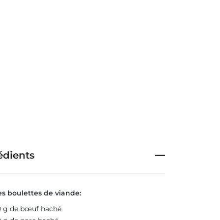
édients
es boulettes de viande:
 g de bœuf haché