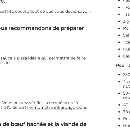
e.
450
1 ½
arfaite couvre tout ce que vous devez savoir.
1 t
3 g
 vous recommandons de préparer
Poi
Sel
1 œ
Hui
Ea
la sauce à pizza idéale qui permettra de faire
és ici.
Pour la
250
4 c
not
50 
mo
e. Vous pouvez vérifier la température à
40 
t à l'aide du
thermomètre infrarouge Ooni
.
70 
Poi
e de bœuf hachée et la viande de
Hui