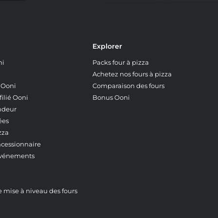
Explorer
ni
Packs four à pizza
Achetez nos fours à pizza
z Ooni
Comparaison des fours
ilié Ooni
Bonus Ooni
ndeur
ées
zza
ncessionnaire
événements
mise à niveau des fours