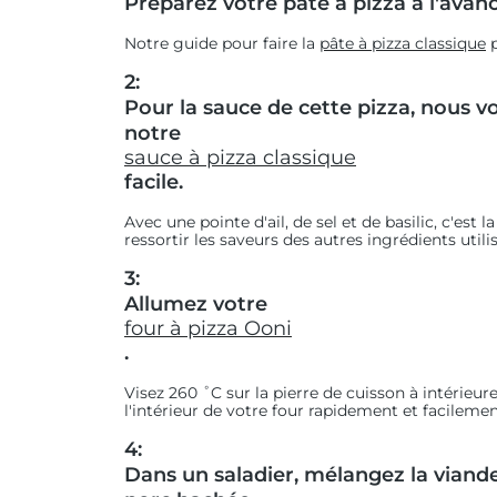
Préparez votre pâte à pizza à l'avanc
Notre guide pour faire la
pâte à pizza classique
p
2:
Pour la sauce de cette pizza, nous
notre
sauce à pizza classique
facile.
Avec une pointe d'ail, de sel et de basilic, c'est 
ressortir les saveurs des autres ingrédients utilis
3:
Allumez votre
four à pizza Ooni
.
Visez 260 ˚C sur la pierre de cuisson à intérieur
l'intérieur de votre four rapidement et facilemen
4:
Dans un saladier, mélangez la viand