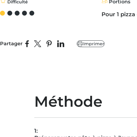
Portions
Difficulté
Pour 1 pizza
Partager
Imprimer
Partager sur Facebook
Partager sur X
Épingler sur Pinterest
Partager sur LinkedIn
Méthode
1: