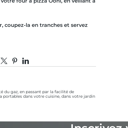
s votre four à pizza Ooni, en veillant à
ur, coupez-la en tranches et servez
tager sur Facebook
Partager sur X
Épingler sur Pinterest
Partager sur LinkedIn
té du gaz, en passant par la facilité de
za portables dans votre cuisine, dans votre jardin