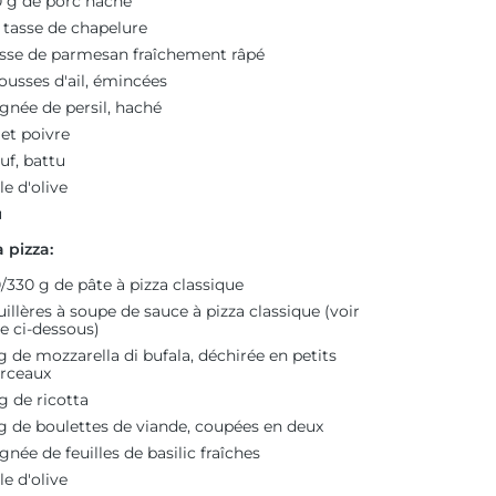
 g de porc haché
 tasse de chapelure
asse de parmesan fraîchement râpé
ousses d'ail, émincées
gnée de persil, haché
 et poivre
uf, battu
le d'olive
u
 pizza:
/330 g de pâte à pizza classique
uillères à soupe de sauce à pizza classique (voir
e ci-dessous)
g de mozzarella di bufala, déchirée en petits
rceaux
g de ricotta
g de boulettes de viande, coupées en deux
gnée de feuilles de basilic fraîches
le d'olive