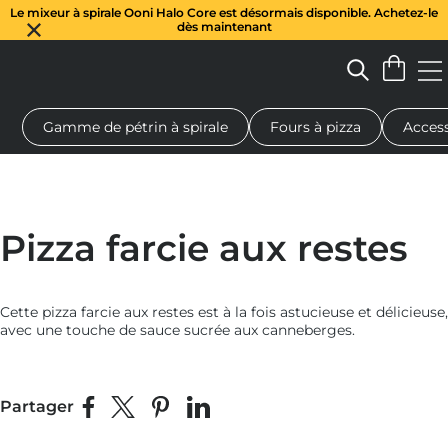
Le mixeur à spirale Ooni Halo Core est désormais disponible. Achetez-le
dès maintenant
Gamme de pétrin à spirale
Fours à pizza
Access
 à pizza au feu de bois
Pétrin à pâte
Cadeaux
Planches de se
Pizza farcie aux restes
Cette pizza farcie aux restes est à la fois astucieuse et délicieuse,
avec une touche de sauce sucrée aux canneberges.
Partager
Partager sur Facebook
Partager sur X
Épingler sur Pinterest
Partager sur LinkedIn