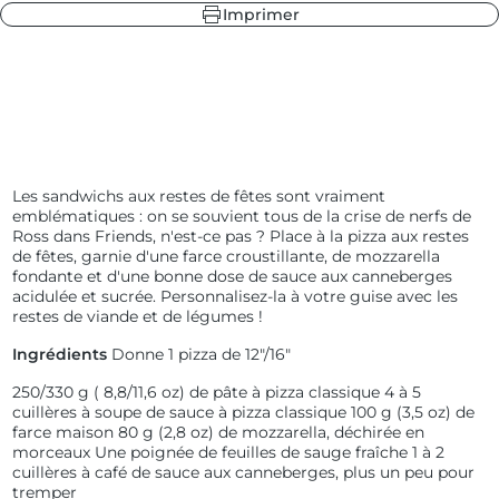
Imprimer
leur
 fonte
 ardoise
 sapin
Les sandwichs aux restes de fêtes sont vraiment
emblématiques : on se souvient tous de la crise de nerfs de
Ross dans Friends, n'est-ce pas ? Place à la pizza aux restes
leur
 ardoise
de fêtes, garnie d'une farce croustillante, de mozzarella
 fonte
fondante et d'une bonne dose de sauce aux canneberges
 sapin
acidulée et sucrée. Personnalisez-la à votre guise avec les
restes de viande et de légumes !
Ingrédients
Donne 1 pizza de 12"/16"
250/330 g (
8,8/11,6 oz) de pâte à pizza classique
4 à 5
cuillères à soupe de sauce à pizza classique
100 g (3,5 oz) de
farce maison
80 g (2,8 oz) de mozzarella, déchirée en
morceaux
Une poignée de feuilles de sauge fraîche
1 à 2
cuillères à café de sauce aux canneberges, plus un peu pour
tremper