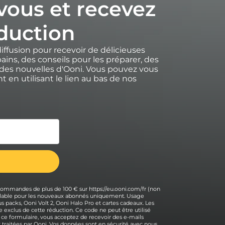
-vous et recevez
duction
diffusion pour recevoir de délicieuses
ains, des conseils pour les préparer, des
des nouvelles d'Ooni. Vous pouvez vous
 en utilisant le lien au bas de nos
 commandes de plus de 100 € sur https://eu.ooni.com/fr (non
 valable pour les nouveaux abonnés uniquement. Usage
s packs, Ooni Volt 2, Ooni Halo Pro et cartes cadeaux. Les
 exclus de cette réduction. Ce code ne peut être utilisé
 ce formulaire, vous acceptez de recevoir des e-mails
traitées par Ooni. Vos données sont en sécurité avec nous,