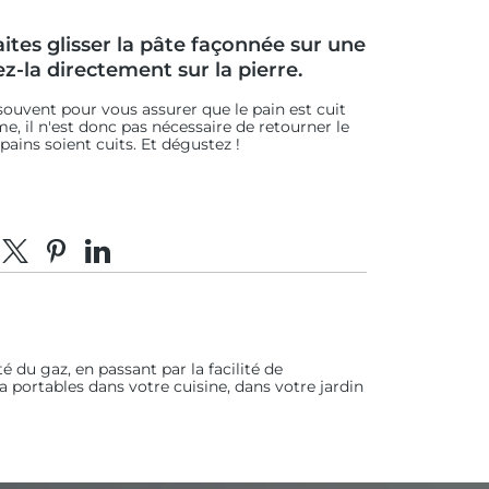
aites glisser la pâte façonnée sur une
z-la directement sur la pierre.
souvent pour vous assurer que le pain est cuit
, il n'est donc pas nécessaire de retourner le
pains soient cuits. Et dégustez !
tager sur Facebook
Partager sur X
Épingler sur Pinterest
Partager sur LinkedIn
té du gaz, en passant par la facilité de
za portables dans votre cuisine, dans votre jardin