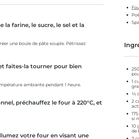
Fou
Poê
Spa
 farine, le sucre, le sel et la
réer une boule de pâte souple. Pétrissez
Ingr
t faites-la tourner pour bien
250
pou
1 c
 température ambiante pendant 1 heure.
gra
½ c
2 c
onnel, préchauffez le four à 220°C, et
act
175
si 
10 
de 
allumez votre four en visant une
2 c