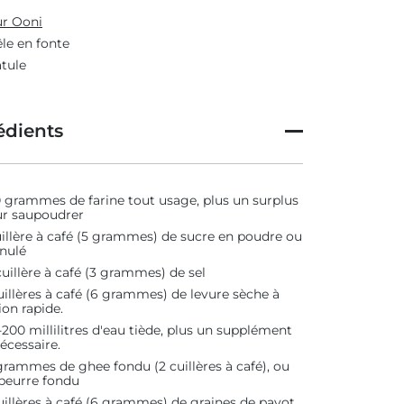
r Ooni
le en fonte
tule
édients
 grammes de farine tout usage, plus un surplus
r saupoudrer
uillère à café (5 grammes) de sucre en poudre ou
nulé
uillère à café (3 grammes) de sel
uillères à café (6 grammes) de levure sèche à
ion rapide.
-200 millilitres d'eau tiède, plus un supplément
nécessaire.
grammes de ghee fondu (2 cuillères à café), ou
beurre fondu
uillères à café (6 grammes) de graines de pavot