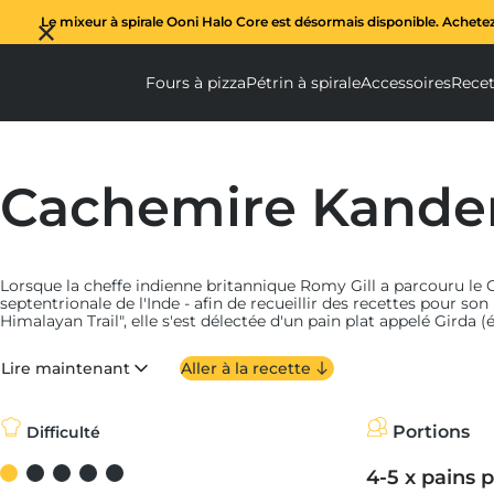
Le mixeur à spirale Ooni Halo Core est désormais disponible. Achete
Fours à pizza
Pétrin à spirale
Accessoires
Recet
Fours à pizza submenu
Pétrin à spi
Ac
Cachemire Kander
Lorsque la cheffe indienne britannique Romy Gill a parcouru le C
septentrionale de l'Inde - afin de recueillir des recettes pour son
Himalayan Trail", elle s'est délectée d'un pain plat appelé Gir
Kander tchot).
Lire maintenant
Aller à la recette
Ce pain fermenté, traditionnellement cuit dans un four tandoor e
également cuire à merveille sur la pierre en cordiérite d'un fou
fonte et un four traditionnel).
Portions
Difficulté
Un petit pain parfait pour un petit déjeuner épicé
Romy Gill, 
Steady, Cook
" et de l'émission de la BBC "
The Food Programm
4-5 x pains p
pain Girda au
Chai Jaai
, un magnifique salon de thé situé à Srina