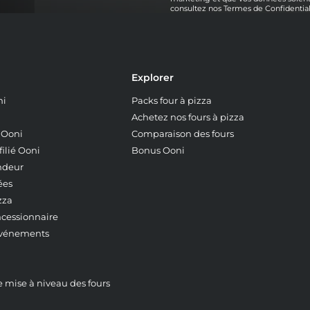
consultez nos
Termes de Confidential
Explorer
ni
Packs four à pizza
Achetez nos fours à pizza
z Ooni
Comparaison des fours
ilié Ooni
Bonus Ooni
ndeur
ées
zza
ncessionnaire
événements
mise à niveau des fours