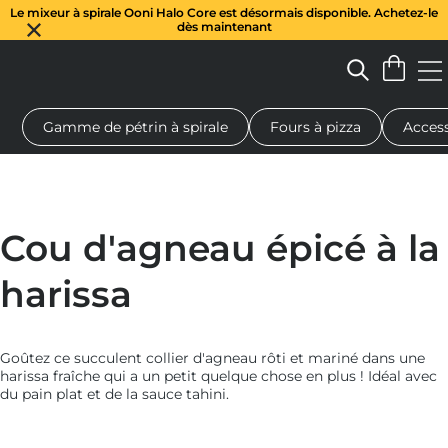
Le mixeur à spirale Ooni Halo Core est désormais disponible. Achetez-le
dès maintenant
Gamme de pétrin à spirale
Fours à pizza
Access
 à pizza au feu de bois
Pétrin à pâte
Cadeaux
Planches de se
Cou d'agneau épicé à la
harissa
Goûtez ce succulent collier d'agneau rôti et mariné dans une
harissa fraîche qui a un petit quelque chose en plus ! Idéal avec
du pain plat et de la sauce tahini.