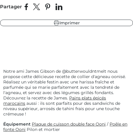
Partager
Partager sur Facebook
Partager sur X
Épingler sur Pinterest
Partager sur LinkedIn
leur
 fonte
Imprimer
 ardoise
 sapin
leur
 ardoise
Notre ami James Gibson de @butterwouldntmelt nous
 fonte
propose cette délicieuse recette de collier d'agneau oonisé.
 sapin
Réalisez un véritable festin avec une harissa fraîche et
parfumée qui se marie parfaitement avec la tendreté de
l'agneau, et servez avec des légumes grillés fondants.
Découvrez la recette de James.
Pains plats épicés
marocains
aussi : ils sont parfaits pour des sandwichs de
niveau supérieur, arrosés de tahini frais pour une touche
crémeuse !
Équipement
Plaque de cuisson double face Ooni
/
Poêle en
fonte Ooni
Pilon et mortier