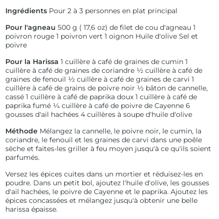
Ingrédients
Pour 2 à 3 personnes en plat principal
Pour l'agneau
500 g (
17,6 oz) de filet de cou d'agneau
1
poivron rouge
1 poivron vert
1 oignon
Huile d'olive
Sel et
poivre
Pour la Harissa
1 cuillère à café de graines de cumin
1
cuillère à café de graines de coriandre
½ cuillère à café de
graines de fenouil
½ cuillère à café de graines de carvi
1
cuillère à café de grains de poivre noir
½ bâton de cannelle,
cassé
1 cuillère à café de paprika doux
1 cuillère à café de
paprika fumé
¼ cuillère à café de poivre de Cayenne
6
gousses d'ail hachées
4 cuillères à soupe d'huile d'olive
Méthode
Mélangez la cannelle, le poivre noir, le cumin, la
coriandre, le fenouil et les graines de carvi dans une poêle
sèche et faites-les griller à feu moyen jusqu'à ce qu'ils soient
parfumés.
Versez les épices cuites dans un mortier et réduisez-les en
poudre. Dans un petit bol, ajoutez l'huile d'olive, les gousses
d'ail hachées, le poivre de Cayenne et le paprika. Ajoutez les
épices concassées et mélangez jusqu'à obtenir une belle
harissa épaisse.