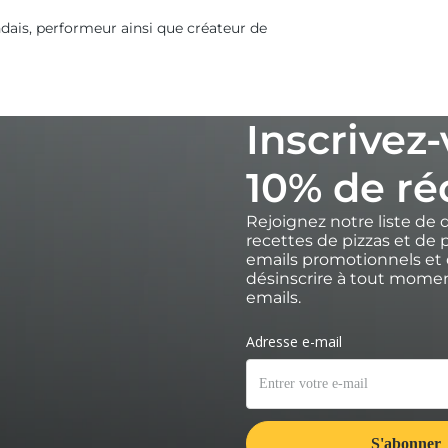
ndais, performeur ainsi que créateur de
.
Inscrivez
10% de ré
z la chicorée en fines rondelles et
Rejoignez notre liste de 
recettes de pizzas et de p
emails promotionnels et 
urface de travail légèrement farinée.
désinscrire à tout moment
emails.
oigts. Étalez la pâte jusqu'à obtenir une base de
pelle à pizza légèrement farinée.
uche), étalez une couche uniforme de
ez d’une couche uniforme d’endives par-dessus.