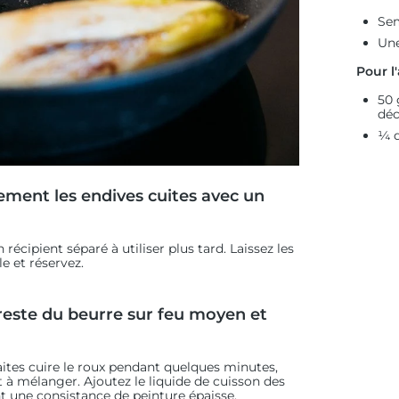
Sem
Une
Pour l
50 
déc
¼ d
ement les endives cuites avec un
récipient séparé à utiliser plus tard. Laissez les
le et réservez.
 reste du beurre sur feu moyen et
ites cuire le roux pendant quelques minutes,
t à mélanger. Ajoutez le liquide de cuisson des
t une consistance de peinture épaisse.