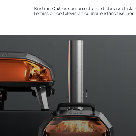
Kristinn Guðmundsson est un artiste visuel isla
l'émission de télévision culinaire islandaise,
Soð
6:
Une fois que le roux a refroidi, coupe
mettez de côté.
7:
Placez une boule de pâte sur votre s
Poussez l'air du centre vers les bords avec vos d
30 cm de diamètre, puis posez la pâte sur votre 
8:
Avec une grande cuillère (ou une lo
sauce au fromage sur la base.
Ajoutez les morceaux de jambon, puis saupoudr