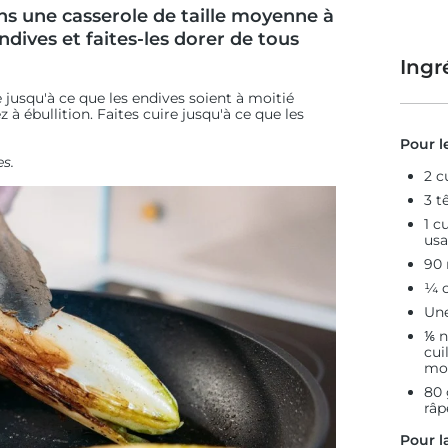
ns une casserole de taille moyenne à
ndives et faites-les dorer de tous
Ingr
e jusqu'à ce que les endives soient à moitié
à ébullition. Faites cuire jusqu'à ce que les
Pour l
es.
2 c
3 t
1 c
us
90 
¼ c
Une
⅙ n
cui
mou
80 
râp
Pour l