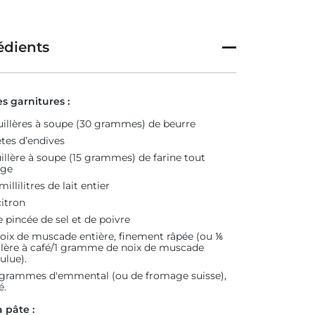
édients
es garnitures :
uillères à soupe (30 grammes) de beurre
êtes d’endives
uillère à soupe (15 grammes) de farine tout
age
millilitres de lait entier
itron
 pincée de sel et de poivre
oix de muscade entière, finement râpée (ou ⅙
llère à café/1 gramme de noix de muscade
lue).
grammes d'emmental (ou de fromage suisse),
é.
a pâte :