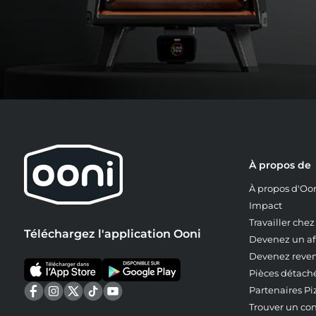
Pour finir, ajoutez le reste du fromage.
À propos de
À propos d'Oo
Impact
Travailler che
Téléchargez l'application Ooni
Devenez un aff
Devenez reve
Pièces détach
Partenaires Pi
Trouver un co