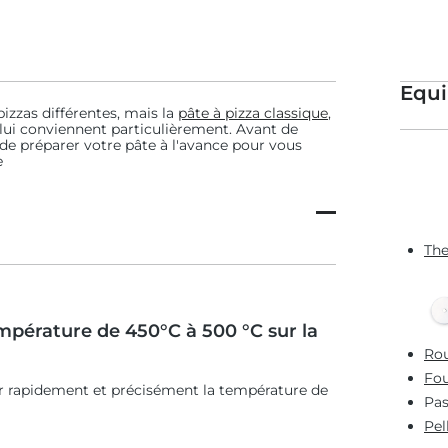
Equ
pizzas différentes, mais la
pâte à pizza classique
,
lui conviennent particulièrement. Avant de
de préparer votre pâte à l'avance pour vous
e
The
empérature de 450°C à 500 °C sur la
Rou
Fou
er rapidement et précisément la température de
Pas
Pel