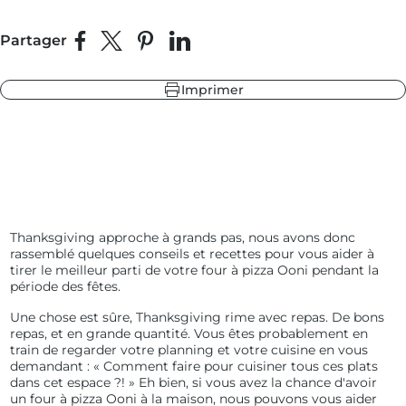
Partager
Partager sur Facebook
Partager sur X
Épingler sur Pinterest
Partager sur LinkedIn
leur
 fonte
 ardoise
Imprimer
 sapin
leur
 ardoise
 fonte
 sapin
Thanksgiving approche à grands pas, nous avons donc
rassemblé quelques conseils et recettes pour vous aider à
tirer le meilleur parti de votre four à pizza Ooni pendant la
période des fêtes.
Une chose est sûre, Thanksgiving rime avec repas. De bons
repas, et en grande quantité. Vous êtes probablement en
train de regarder votre planning et votre cuisine en vous
demandant : « Comment faire pour cuisiner tous ces plats
dans cet espace ?! » Eh bien, si vous avez la chance d'avoir
un four à pizza Ooni à la maison, nous pouvons vous aider