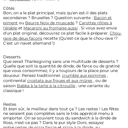
Côtés
Bon, on a le plat principal, mais qu'en est-il des plats
secondaires ? Bruxelles ? Question suivante :
Bacon et
piment
ou
Beurre Noix de muscade
?
Carottes rôties à
l'érable
et
Macaroni au fromage aussi
. Si vous avez envie
d'un plat original, découvrez ce plat facile à préparer.
Chou-
rave de deux façons
recette (Qu'est-ce que le chou-rave !?
C'est un navet allemand !)
Desserts
Que serait Thanksgiving sans une multitude de desserts ?
Quelle que soit la quantité de dinde, de farce ou de gratiné
que vous consommez, il y a toujours de la place pour une
douceur. Pensez traditionnel.
crumble aux pommes
,
continental
crostata aux figues et aux mûres
, ou de
saison
Babka à la tarte à la citrouille
, une variante du
classique !
Restes
Et bien sûr, le meilleur dans tout ça ? Les restes ! Les fêtes
ne seraient pas complètes sans le très apprécié menu à
emporter. On se souvient tous du sandwich à la dinde de
Ross, n'est-ce pas ? Dans le pur style Ooni, essayez
notre
restes de pizza farcie
et
pizza à la dinde, au