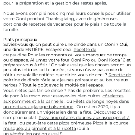
pour la préparation et la gestion des restes après.
Nous avons compilé nos cinq meilleurs conseils pour utiliser
votre Ooni pendant Thanksgiving, avec de généreuses
portions de recettes de vacances pour le plaisir de toute la
famille.
Plats principaux
Saviez-vous qu'on peut cuire une dinde dans un Ooni ? Oui,
une dinde ENTIÈRE. Essayez ceci.
Recette de
crapaudine
Pour les moments où vous manquez de temps
ou d'espace. Allumez votre four Ooni Pro ou Ooni Koda 16 et
préparez-vous à rôtir ! On sait aussi que les choses seront un
peu plus intimes cette année ; si vous n'avez pas envie de
rôtir une volaille entière, que diriez-vous de ceci ?
Recette de
poitrine de dinde rôtie aux jeunes poireaux et au beurre aux
herbes ?
Tout le goût avec la moitié de l'espace.
Vous n'êtes pas fan de dinde ? Pas de problème. Les recettes
de porc à la rescousse : essayez-les bien cuites.
côtelettes
aux pommes et à la cannelle
, ou
Filets de longe noyés dans
un onctueux glaçage balsamique
. On est en 2020, il y a
donc sûrement un végétarien dans la fête. Découvrez ce
somptueux plat.
Pizza aux patates douces, aux asperges et à
la feta
, ou peut-être cette pizza crémeuse
Pizza à la courge
musquée, au piment et à la ricotta
(qui a
un
végétalien
option aussi !)