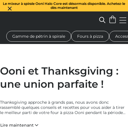
Le mixeur à spirale Ooni Halo Core est désormais disponible. Achetez-le
dès maintenant
Gamme de pétrin à spirale
Fours à pizza
Access
 à pizza au feu de bois
Pétrin à pâte
Cadeaux
Planches de se
Ooni et Thanksgiving :
une union parfaite !
Thanksgiving approche à grands pas, nous avons donc
rassemblé quelques conseils et recettes pour vous aider à tirer
le meilleur parti de votre four à pizza Ooni pendant la période
des fêtes.
Lire maintenant