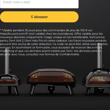
* *Valable pendant 30 jours pour des commandes de plus de 100 € sur
https://eu.ooni.com/fr (non valable chez les revendeurs). Offre valable pour les
nouveaux abonnés uniquement. Usage unique et non transférable. Sont exclus
packs, Ooni Volt 2, Ooni Halo Pro et cartes cadeaux. Les futurs nouveaux produits
peuvent être exclus de cette réduction. Ce code ne peut être utilisé avec d'autres
remises. En soumettant ce formulaire, vous acceptez de recevoir des e-mails
marketing et que vos données soient traitées par Ooni. Vos données sont en
sécurité avec nous, consultez nos
Termes de Confidentialité.