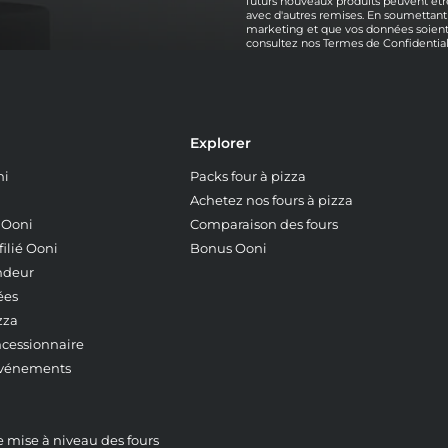
futurs nouveaux produits peuvent être
avec d'autres remises. En soumettant
marketing et que vos données soient 
consultez nos
Termes de Confidential
Explorer
ni
Packs four à pizza
Achetez nos fours à pizza
z Ooni
Comparaison des fours
ilié Ooni
Bonus Ooni
ndeur
ées
zza
ncessionnaire
événements
mise à niveau des fours