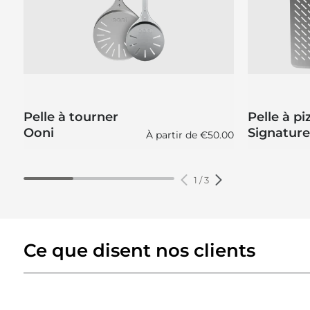
Pelle à tourner
Pelle à p
Ooni
Signature
Prix régulier
À partir de
€50.00
1
/
3
Ce que disent nos clients