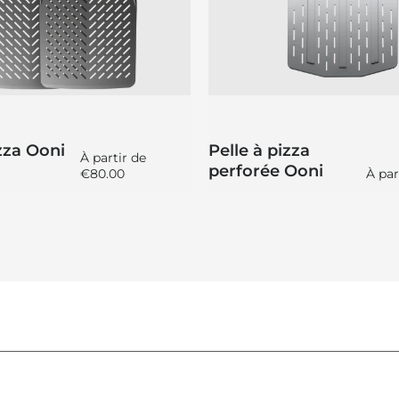
izza Ooni
Pelle à pizza
Prix régulier
À partir de
perforée Ooni
Prix 
€80.00
À par