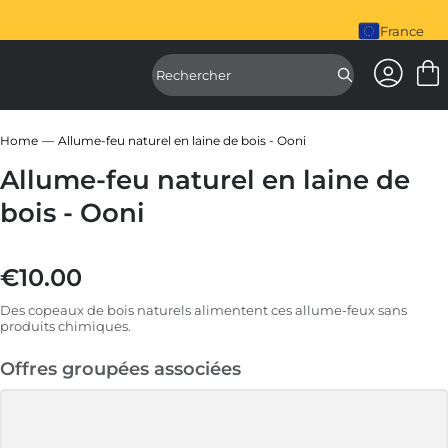
désormais disponible. Achetez-le dès maintenant
Le mixeur 
France
Accéder à
Accéder à la
Home
Allume-feu naturel en laine de bois - Ooni
Allume-feu naturel en laine de
bois - Ooni
€10.00
Prix régulier
Des copeaux de bois naturels alimentent ces allume-feux sans
produits chimiques.
Offres groupées associées