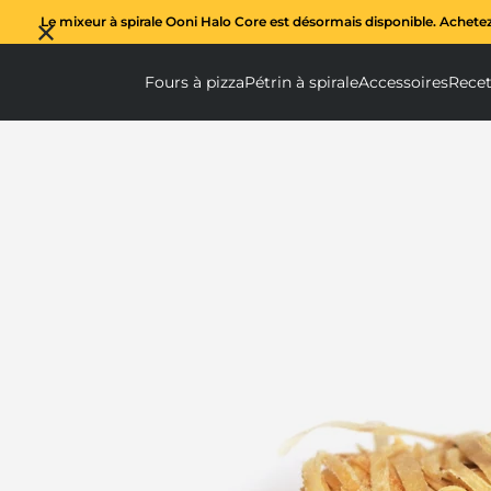
Le mixeur à spirale Ooni Halo Core est désormais disponible. Achete
Fours à pizza
Pétrin à spirale
Accessoires
Recet
Fours à pizza submenu
Pétrin à spi
Ac