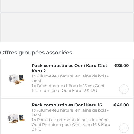
Offres groupées associées
Pack combustibles Ooni Karu 12 et
€35.00
Karu 2
1
x
Allume-feu naturel en laine de bois -
Ooni
1
x
Bûchettes de chêne de 13 cm Ooni
Premium pour Ooni Karu 12 & 12G
Pack combustibles Ooni Karu 16
€40.00
1
x
Allume-feu naturel en laine de bois -
Ooni
1
x
Pack d'assortiment de bois de chêne
Ooni Premium pour Ooni Karu 16 & Karu
2 Pro