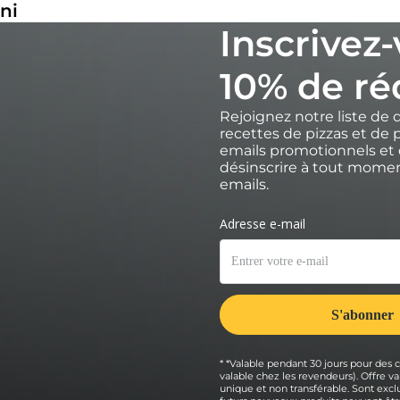
ni
Inscrivez
10% de ré
Rejoignez notre liste de 
recettes de pizzas et de p
emails promotionnels et 
désinscrire à tout moment
emails.
* *Valable pendant 30 jours pour des
valable chez les revendeurs). Offre
unique et non transférable. Sont exclu