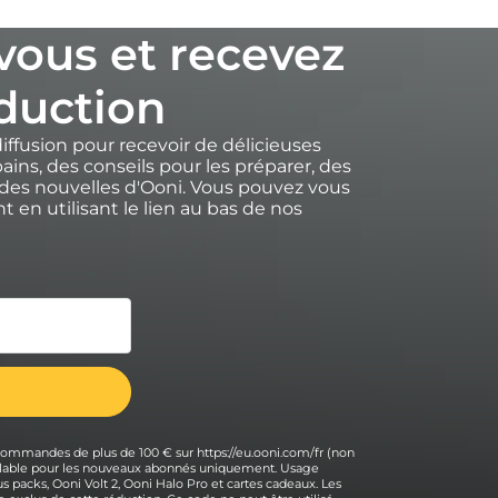
-vous et recevez
duction
diffusion pour recevoir de délicieuses
ains, des conseils pour les préparer, des
des nouvelles d'Ooni. Vous pouvez vous
 en utilisant le lien au bas de nos
 commandes de plus de 100 € sur https://eu.ooni.com/fr (non
 valable pour les nouveaux abonnés uniquement. Usage
s packs, Ooni Volt 2, Ooni Halo Pro et cartes cadeaux. Les