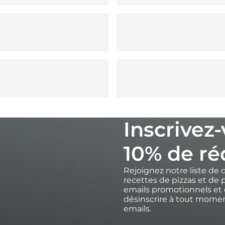
Inscrivez
10% de ré
Rejoignez notre liste de 
recettes de pizzas et de p
emails promotionnels et 
désinscrire à tout moment
emails.