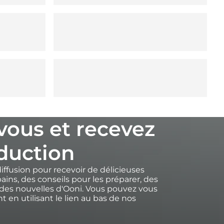
-vous et recevez
duction
diffusion pour recevoir de délicieuses
ains, des conseils pour les préparer, des
des nouvelles d'Ooni. Vous pouvez vous
 en utilisant le lien au bas de nos