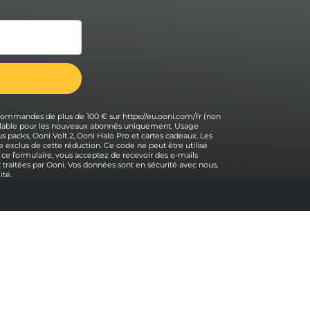
 commandes de plus de 100 € sur https://eu.ooni.com/fr (non
 valable pour les nouveaux abonnés uniquement. Usage
s packs, Ooni Volt 2, Ooni Halo Pro et cartes cadeaux. Les
 exclus de cette réduction. Ce code ne peut être utilisé
 ce formulaire, vous acceptez de recevoir des e-mails
traitées par Ooni. Vos données sont en sécurité avec nous,
ité.
Aide
Contactez-nous
Retour en haut
Assistance
Expédition et retours