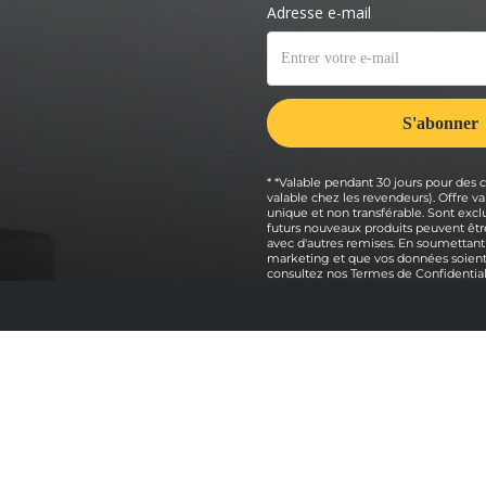
* *Valable pendant 30 jours pour des
valable chez les revendeurs). Offre
unique et non transférable. Sont exclu
futurs nouveaux produits peuvent être
avec d'autres remises. En soumettant
marketing et que vos données soient 
consultez nos
Termes de Confidential
Explorer
ni
Packs four à pizza
Achetez nos fours à pizza
z Ooni
Comparaison des fours