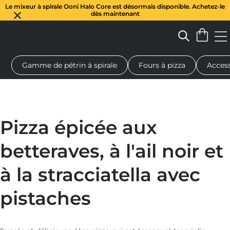
Le mixeur à spirale Ooni Halo Core est désormais disponible. Achetez-le
dès maintenant
Gamme de pétrin à spirale
Fours à pizza
Access
 à pizza au feu de bois
Pétrin à pâte
Cadeaux
Planches de se
Pizza épicée aux
betteraves, à l'ail noir et
à la stracciatella avec
pistaches