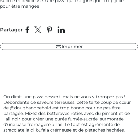
Sucrée et délicieuse. Une pizza qui est (presque) trop jolie
pour être mangée !
leur
 fonte
 ardoise
Partager
Partager sur Facebook
Partager sur X
Épingler sur Pinterest
Partager sur LinkedIn
 sapin
Imprimer
leur
 ardoise
 fonte
 sapin
On dirait une pizza dessert, mais ne vous y trompez pas !
Débordante de saveurs terreuses, cette tarte coup de cœur
de @doughandbehold est trop bonne pour ne pas être
partagée. Mixez des betteraves rôties avec du piment et de
l'ail noir pour créer une purée fumée-sucrée, surmontée
d'une base fromagère à l'ail. Le tout est agrémenté de
stracciatella di bufala crémeuse et de pistaches hachées.