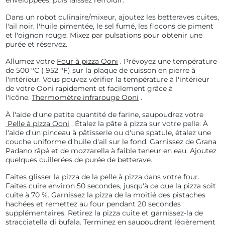
enveloppées, puis laissez refroidir.
Dans un robot culinaire/mixeur, ajoutez les betteraves cuites,
l'ail noir, l'huile pimentée, le sel fumé, les flocons de piment
et l'oignon rouge. Mixez par pulsations pour obtenir une
purée et réservez.
Allumez votre
Four à pizza Ooni
. Prévoyez une température
de
500 °C (
952 °F) sur la plaque de cuisson en pierre à
l'intérieur. Vous pouvez vérifier la température à l'intérieur
de votre Ooni rapidement et facilement grâce à
l'icône.
Thermomètre infrarouge Ooni
.
À l'aide d'une petite quantité de farine, saupoudrez votre
Pelle à pizza Ooni
. Étalez la pâte à pizza sur votre pelle. À
l'aide d'un pinceau à pâtisserie ou d'une spatule, étalez une
couche uniforme d'huile d'ail sur le fond. Garnissez de Grana
Padano râpé et de mozzarella à faible teneur en eau. Ajoutez
quelques cuillerées de purée de betterave.
Faites glisser la pizza de la pelle à pizza dans votre four.
Faites cuire environ 50 secondes, jusqu'à ce que la pizza soit
cuite à 70 %. Garnissez la pizza de la moitié des pistaches
hachées et remettez au four pendant 20 secondes
supplémentaires. Retirez la pizza cuite et garnissez-la de
stracciatella di bufala. Terminez en saupoudrant légèrement