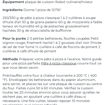
Équipement
plaque de cuisson
Robot culinaire/mixeur
Ingrédients
Donne 1 pizza de 12"/16"
250/330 g de pâte à pizza classique
1 à 2 cuillères à soupe
d'huile d'ail
30 g de grana padano
60 g de mozzarella à faible
teneur en humidité
40 g de pistaches grossièrement
hachées
30 g de stracciatella de bufflonne
Pour la purée
2-3 petites betteraves, feuilles coupées
Petit
oignon rouge, finement haché
1 à 2 gousses d'ail noir
Pincée
de sel de mer fumé
½ cuillère à café de flocons de piment
2
cuillères à café d'huile de piment
Méthode
Préparez votre pâte à pizza à l'avance. Notre guide
pour une pizza parfaite
Pâte à pizza classique
couvre tout ce
que vous devez savoir.
Préchauffez votre four à chaleur tournante à
200 °C (
400
°F). Enveloppez les betteraves dans du papier aluminium,
sans serrer, et placez-les sur une plaque de cuisson au centre
du four. Faites cuire 50 à 60 minutes. Vérifiez la cuisson
toutes les 20 minutes environ pour vous assurer qu'elles ne
sèchent pas, en ajoutant une cuillère à café d'eau si
nécessaire. Une fois cuites, laissez reposer 10 minutes