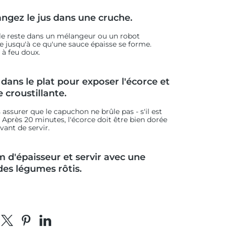
angez le jus dans une cruche.
 le reste dans un mélangeur ou un robot
re jusqu'à ce qu'une sauce épaisse se forme.
 à feu doux.
dans le plat pour exposer l'écorce et
 croustillante.
 assurer que le capuchon ne brûle pas - s'il est
 Après 20 minutes, l'écorce doit être bien dorée
vant de servir.
cm d'épaisseur et servir avec une
des légumes rôtis.
tager sur Facebook
Partager sur X
Épingler sur Pinterest
Partager sur LinkedIn