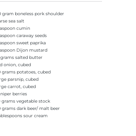
 gram boneless pork shoulder
rse sea salt
easpoon cumin
easpoon caraway seeds
easpoon sweet paprika
easpoon Dijon mustard
 grams salted butter
ed onion, cubed
 grams potatoes, cubed
arge parsnip, cubed
arge carrot, cubed
uniper berries
 grams vegetable stock
 grams dark beer/ malt beer
ablespoons sour cream