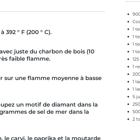
900
Coa
1 t
 392 ° F (200 ° C).
1 t
1 t
 avec juste du charbon de bois (10
1 t
rès faible flamme.
125
1 r
200
er sur une flamme moyenne à basse
1 l
1 l
5 j
coupez un motif de diamant dans la
250
0 grammes de sel de mer dans la
500
2 t
 le carvi, le paprika et la moutarde