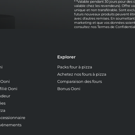
* *Valable pendant 30 jours pour des
valable chez les revendeurs). Offre
unique et non transférable. Sont exclu
futurs nouveaux produits peuvent être
avec d'autres remises. En soumettant
marketing et que vos données soient 
consultez nos
Termes de Confidential
Explorer
ni
Packs four à pizza
Achetez nos fours à pizza
z Ooni
Comparaison des fours
ilié Ooni
Bonus Ooni
ndeur
ées
zza
ncessionnaire
événements