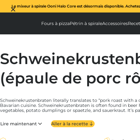
Le mixeur à spirale Ooni Halo Core est désormais disponible. Achete
Fours à pizza
Pétrin à spirale
Accessoires
Recet
Fours à pizza submenu
Pétrin à spi
Ac
Schweinekrusten
(épaule de porc rô
Schweinekrustenbraten literally translates to “pork roast with a cr
Bavarian cuisine. Schweinekrustenbraten is often found in beer h
vegetables, potato dumplings or spaetzle, and sauerkraut. It’s p
Oktoberfest (the annual, weeks-long Bavarian festival that draw
call for heart-warming dishes. The pork joint (typically the shou
Lire maintenant
Aller à la recette
made from paprika, mustard and caraway seeds.
Cooking Schweinekrustenbraten in an Ooni oven is simple, thank