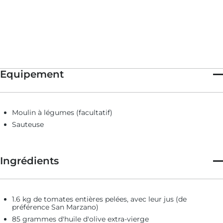
recommandons d'utiliser des tomates en conserve, de
préférence des San Marzanos. La bonne nouvelle ? Cette sauce
se congèle très bien : vous pouvez donc déguster de la passata
di pomodoro toute l'année.
Equipement
Moulin à légumes (facultatif)
Sauteuse
Ingrédients
1.6 kg de tomates entières pelées, avec leur jus (de
préférence San Marzano)
85 grammes d'huile d'olive extra-vierge