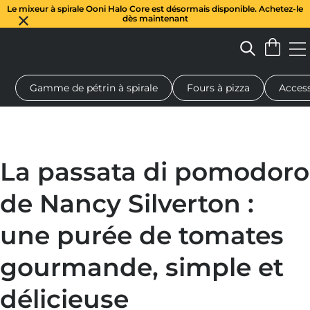
Le mixeur à spirale Ooni Halo Core est désormais disponible. Achetez-le
dès maintenant
Gamme de pétrin à spirale
Fours à pizza
Access
 à pizza au feu de bois
Pétrin à pâte
Cadeaux
Planches de se
La passata di pomodoro
de Nancy Silverton :
une purée de tomates
gourmande, simple et
délicieuse