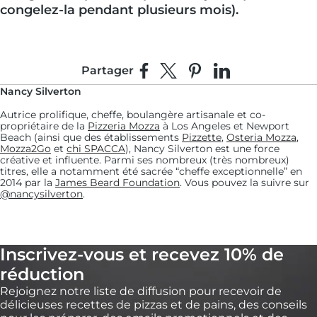
congelez-la pendant plusieurs mois).
Partager
Partager sur Facebook
Partager sur X
Épingler sur Pinterest
Partager sur Linke
Nancy Silverton
Autrice prolifique, cheffe, boulangère artisanale et co-
propriétaire de la
Pizzeria Mozza
à Los Angeles et Newport
Beach (ainsi que des établissements
Pizzette
,
Osteria Mozza
,
Mozza2Go
et
chi SPACCA
), Nancy Silverton est une force
créative et influente. Parmi ses nombreux (très nombreux)
titres, elle a notamment été sacrée “cheffe exceptionnelle” en
2014 par la
James Beard Foundation
. Vous pouvez la suivre sur
@nancysilverton
.
Inscrivez-vous et recevez 10% de
réduction
Rejoignez notre liste de diffusion pour recevoir de
délicieuses recettes de pizzas et de pains, des conseils