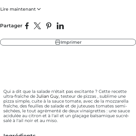
qu'une sauce au citron et à l'ail
et un glaçage balsamique à l'ail
noir et au miso.
Lire maintenant
leur
 fonte
Partager
 ardoise
Partager sur Facebook
Partager sur X
Épingler sur Pinterest
Partager sur LinkedIn
 sapin
Imprimer
leur
 ardoise
 fonte
 sapin
Qui a dit que la salade n'était pas excitante ? Cette recette
ultra-fraîche de
Julian Guy,
testeur de pizzas
, sublime une
pizza simple, cuite à la sauce tomate, avec de la mozzarella
fraîche, des feuilles de salade et de juteuses tomates semi-
séchées, le tout agrémenté de deux vinaigrettes : une sauce
acidulée au citron et à l'ail et un glaçage balsamique sucré-
salé à l'ail noir et au miso.