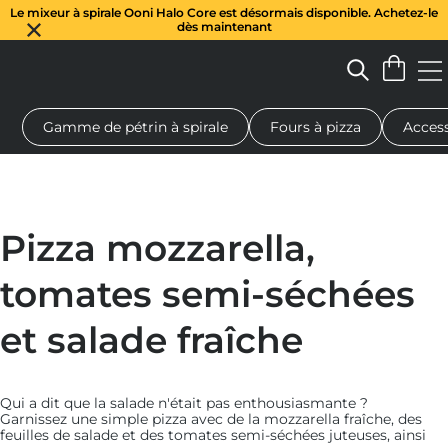
Le mixeur à spirale Ooni Halo Core est désormais disponible. Achetez-le
dès maintenant
Gamme de pétrin à spirale
Fours à pizza
Access
 à pizza au feu de bois
Pétrin à pâte
Cadeaux
Planches de se
Pizza mozzarella,
tomates semi-séchées
et salade fraîche
Qui a dit que la salade n'était pas enthousiasmante ?
Garnissez
une simple pizza avec de la mozzarella fraîche, des
feuilles de salade et des tomates semi-séchées juteuses, ainsi