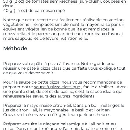
50 g (2 oz) de tomates semi-séchées (sun-blush), coupées en
deux
40 g (1,4 oz) de parmesan râpé
Notez que cette recette est facilement réalisable en version
végétalienne : remplacez simplement la mayonnaise par un
équivalent végétalien de bonne qualité et remplacez la
mozzarella et le parmesan par de beaux morceaux d'avocat
mûrs saupoudrés de levure nutritionnelle.
Méthode
Préparez votre pâte à pizza à l'avance.
Notre guide pour
réussir une
pâte à pizza classique
parfaite
vous explique tout
ce que vous devez savoir.
Pour la sauce de cette pizza, nous vous recommandons de
préparer notre
sauce à pizza classique
, facile à réaliser
. Avec
une pointe d'ail, de sel et de basilic, c'est la sauce idéale qui
rehaussera les saveurs des autres ingrédients.
Préparez la mayonnaise citron-ail. Dans un bol, mélangez le
jus de citron, l'ail, la mayonnaise, le basilic et l'origan.
Couvrez et réservez au réfrigérateur quelques heures.
Préparez ensuite le glaçage balsamique à l'ail noir et au
miso. Dans un bol, mélangez l'ail noir, la pâte de miso et le