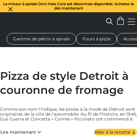
Le mixeur à spirale Ooni Halo Core est désormais disponible. Achetez-le
dès maintenant
Gamme de pétrin à spirale
Fours à pizza
Access
 à pizza au feu de bois
Pétrin à pâte
Cadeaux
Planches de se
Pizza de style Detroit à
couronne de fromage
Comme son nom l'indique, les pizzas à la mode de Détroit sont
originaires de la ville de l'automobile. Au fil de l'histoire, en 1946,
Gus Guerra et Concetta « Connie » Piccinato ont commencé à
les servir chez Buddy’s Rendezvous. Dans quelle mesure les
casseroles en acier forgé à bords hauts auxquelles ces pizzas
Lire maintenant
Aller à la recette
ont été associées entrent dans l'histoire ? Une question de