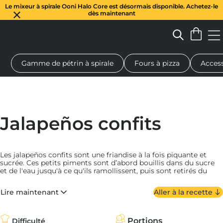
Le mixeur à spirale Ooni Halo Core est désormais disponible. Achetez-le
dès maintenant
Gamme de pétrin à spirale
Fours à pizza
Access
 à pizza au feu de bois
Pétrin à pâte
Cadeaux
Planches de se
Jalapeños confits
Les jalapeños confits sont une friandise à la fois piquante et
sucrée. Ces petits piments sont d’abord bouillis dans du sucre
et de l'eau jusqu'à ce qu'ils ramollissent, puis sont retirés du
mélange. Une fois l’eau et le sucre réduite en simple sirop, les
jalapeños sont replongés dedans, et en sont délicatement
Lire maintenant
Aller à la recette
enrobés. Faciles à faire et à conserver, les jalapeños confits sont
une explosion de chaleur sucrée en bouche. Délicieux sur une
pizza, ils sont tout aussi bons avec du fromage et des crackers,
ou même dans un sandwich.
Surnommés les "cow-boy candy"
Portions
Difficulté