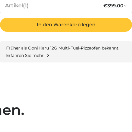
Artikel
(1)
€399.00
In den Warenkorb legen
Normaler P
A
€399.00
Karu 2 2. Generation
AUF LAGER
Früher als Ooni Karu 12G Multi-Fuel-Pizzaofen bekannt.
Erfahren Sie mehr
Zwischensumme
€399.00
Gesamt
€399.00
en.