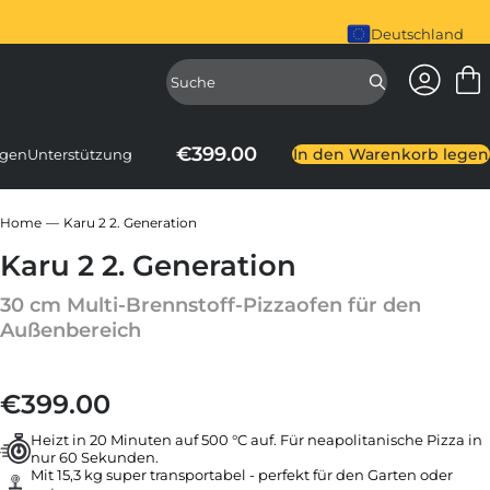
iral Mixer ist da. Jetzt kaufen
Deutschland
Zugang z
Zugriff auf d
€399.00
In den Warenkorb legen
agen
Unterstützung
Home
Karu 2 2. Generation
Karu 2 2. Generation
30 cm Multi-Brennstoff-Pizzaofen für den
Außenbereich
€399.00
Normaler Preis
Heizt in 20 Minuten auf 500 °C auf. Für neapolitanische Pizza in
nur 60 Sekunden.
Mit 15,3 kg super transportabel - perfekt für den Garten oder