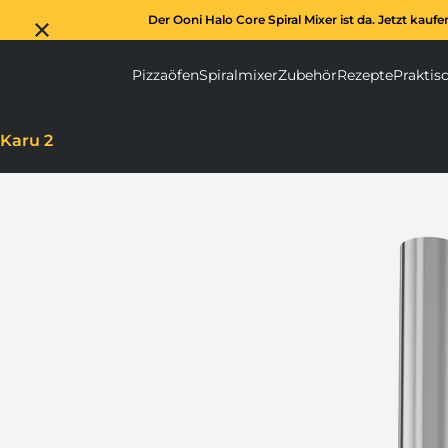
Der Ooni Halo Core Spiral Mixer ist da. Jetzt kaufe
Pizzaöfen
Spiralmixer
Zubehör
Rezepte
Praktis
Pizzaöfen submenu
Spiralmixer subm
Zubehör s
Karu 2