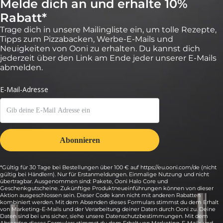
Melde dich an und erhalte 10%
Rabatt*
Trage dich in unsere Mailingliste ein, um tolle Rezepte,
be
warzgrau
Tipps zum Pizzabacken, Werbe-E-Mails und
ieferblau
Neuigkeiten von Ooni zu erhalten. Du kannst dich
hlandgrün
jederzeit über den Link am Ende jeder unserer E-Mails
abmelden.
be
ieferblau
warzgrau
hlandgrün
*Gültig für 30 Tage bei Bestellungen über 100 € auf https://eu.ooni.com/de (nicht
gültig bei Händlern). Nur für Erstanmeldungen. Einmalige Nutzung und nicht
übertragbar. Ausgenommen sind: Pakete, Ooni Halo Core und
Geschenkgutscheine. Zukünftige Produktneueinführungen können von dieser
Aktion ausgeschlossen sein. Dieser Code kann nicht mit anderen Rabatten
kombiniert werden. Mit dem Absenden dieses Formulars stimmst du dem Erhalt
von Marketing-E-Mails und der Verarbeitung deiner Daten durch Ooni zu. Deine
Daten sind bei uns sicher, siehe unsere Datenschutzbestimmungen. Mit dem