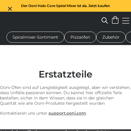
Der Ooni Halo Core Spiral Mixer ist da. Jetzt kaufen
Spiralmixer-Sortiment
Pizzaöfen
Zubehör
n-Pizzaofen
Teigmischer
Geschenke
Servierbretter
Schu
Erstatzteile
Ooni-Öfen sind auf Langlebigkeit ausgelegt, aber wir verstehen,
dass Unfälle passieren können. Du kannst hier offizielle Teile
bestellen, sicher in dem Wissen, dass sie in der gleichen
Qualität wie alle Ooni-Produkte hergestellt wurden
Kontaktieren uns unter
support.ooni.com
.