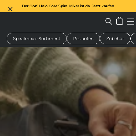
Der Ooni Halo Core Spiral Mixer ist da. Jetzt kaufen
Spiralmixer-Sortiment
Pizzaöfen
Zubehör
n-Pizzaofen
Teigmischer
Geschenke
Servierbretter
Schu