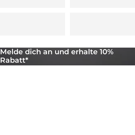
Melde dich an und erhalte 10%
Rabatt*
Trage dich in unsere Mailingliste ein, um tolle Rezepte,
Tipps zum Pizzabacken, Werbe-E-Mails und
Neuigkeiten von Ooni zu erhalten. Du kannst dich
jederzeit über den Link am Ende jeder unserer E-Mails
abmelden.