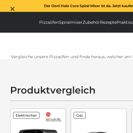
Der Ooni Halo Core Spiral Mixer ist da. Jetzt kaufe
Pizzaöfen
Spiralmixer
Zubehör
Rezepte
Praktis
Pizzaöfen submenu
Spiralmixer subm
Zubehör s
Vergleiche unsere Pizzaöfen und finde heraus, welcher am 
Produktvergleich
Elektrischer
Gas