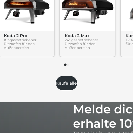
Koda 2 Pro
Koda 2 Max
Kar
18" gasbetriebener
24" gasbetriebener
16" 
Pizzaofen für den
Pizzaofen für den
für
Außenbereich
Außenbereich
Kaufe alle
Melde dic
erhalte 1