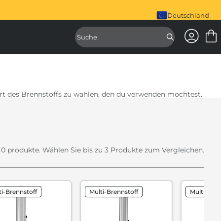
iral Mixer ist da. Jetzt kaufen
Deutschland
Zugang z
Zugriff auf d
 Art des Brennstoffs zu wählen, den du verwenden möchtest.
n
0
produkte. Wählen Sie bis zu 3 Produkte zum Vergleichen.
ti-Brennstoff
Multi-Brennstoff
Multi-Bren