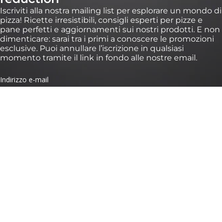
Iscriviti alla nostra mailing list per esplorare un mondo di
pizza! Ricette irresistibili, consigli esperti per pizze e
pane perfetti e aggiornamenti sui nostri prodotti. E non
dimenticare: sarai tra i primi a conoscere le promozioni
esclusive. Puoi annullare l’iscrizione in qualsiasi
momento tramite il link in fondo alle nostre email.
*Validità di 30 giorni su ordini superiori a 100 € su https://eu.ooni.com/it (non valido
presso i rivenditori). Solo per i nuovi iscritti. Uso singolo e non trasferibile. Esclusi
pacchetti, Ooni Halo Core e carte regalo. I prodotti futuri potrebbero essere esclusi
da questa promozione. Questo sconto non è cumulabile con altri sconti. Inviando
questo modulo, accetti di ricevere email di marketing e il trattamento dei tuoi dati
da parte di Ooni. I tuoi dati sono al sicuro con noi, consulta i nostri Termini sulla
Privacy. Inviando questo modulo, accetti di ricevere email di marketing e il
trattamento dei tuoi dati da parte di Ooni. I tuoi dati sono al sicuro con noi, consulta
i nostri
Termini sulla Privacy
.