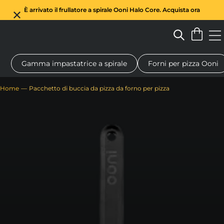
È arrivato il frullatore a spirale Ooni Halo Core. Acquista ora
Gamma impastatrice a spirale
Forni per pizza Ooni
Forno a legna per pizza
Impastatrice a spirale
Regali
Tagl
Home
Pacchetto di buccia da pizza da forno per pizza