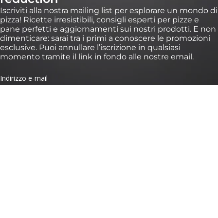
Iscriviti alla nostra mailing list per esplorare un mondo di
pizza! Ricette irresistibili, consigli esperti per pizze e
pane perfetti e aggiornamenti sui nostri prodotti. E non
dimenticare: sarai tra i primi a conoscere le promozioni
esclusive. Puoi annullare l’iscrizione in qualsiasi
momento tramite il link in fondo alle nostre email.
*Validità di 30 giorni su ordini superiori a 100 € su https://eu.ooni.com/it (non valido
presso i rivenditori). Solo per i nuovi iscritti. Uso singolo e non trasferibile. Esclusi
pacchetti, Ooni Halo Core e carte regalo. I prodotti futuri potrebbero essere esclusi
da questa promozione. Questo sconto non è cumulabile con altri sconti. Inviando
questo modulo, accetti di ricevere email di marketing e il trattamento dei tuoi dati
da parte di Ooni. I tuoi dati sono al sicuro con noi, consulta i nostri Termini sulla
Privacy. Inviando questo modulo, accetti di ricevere email di marketing e il
trattamento dei tuoi dati da parte di Ooni. I tuoi dati sono al sicuro con noi, consulta
i nostri
Termini sulla Privacy
.