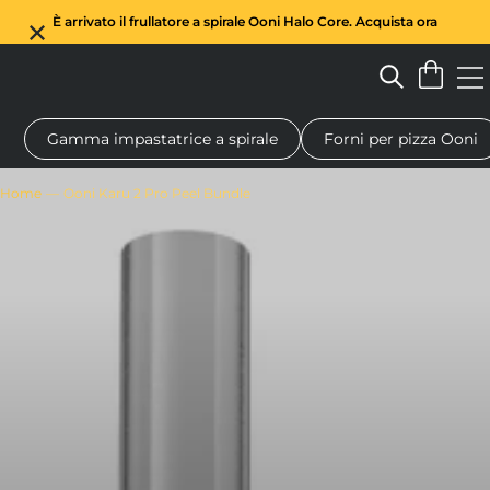
È arrivato il frullatore a spirale Ooni Halo Core. Acquista ora
Gamma impastatrice a spirale
Forni per pizza Ooni
Forno a legna per pizza
Impastatrice a spirale
Regali
Tagl
Home
Ooni Karu 2 Pro Peel Bundle