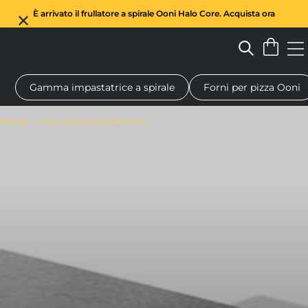
È arrivato il frullatore a spirale Ooni Halo Core. Acquista ora
Gamma impastatrice a spirale
Forni per pizza Ooni
Forno a legna per pizza
Impastatrice a spirale
Regali
Tagl
Home
Karu 12g Ultimate Bundle