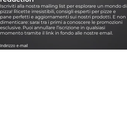
Iscriviti alla nostra mailing list per esplorare un mondo di
pizza! Ricette irresistibili, consigli esperti per pizze e
pane perfetti e aggiornamenti sui nostri prodotti. E non
dimenticare: sarai tra i primi a conoscere le promozioni
esclusive. Puoi annullare l’iscrizione in qualsiasi
momento tramite il link in fondo alle nostre email.
*Validità di 30 giorni su ordini superiori a 100 € su https://eu.ooni.com/it (non valido
presso i rivenditori). Solo per i nuovi iscritti. Uso singolo e non trasferibile. Esclusi
pacchetti, Ooni Halo Core e carte regalo. I prodotti futuri potrebbero essere esclusi
da questa promozione. Questo sconto non è cumulabile con altri sconti. Inviando
questo modulo, accetti di ricevere email di marketing e il trattamento dei tuoi dati
da parte di Ooni. I tuoi dati sono al sicuro con noi, consulta i nostri Termini sulla
Privacy. Inviando questo modulo, accetti di ricevere email di marketing e il
trattamento dei tuoi dati da parte di Ooni. I tuoi dati sono al sicuro con noi, consulta
i nostri
Termini sulla Privacy
.