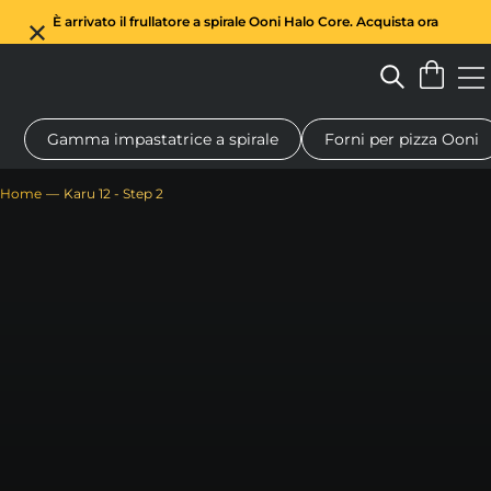
È arrivato il frullatore a spirale Ooni Halo Core. Acquista ora
Gamma impastatrice a spirale
Forni per pizza Ooni
Forno a legna per pizza
Impastatrice a spirale
Regali
Tagl
Home
Karu 12 - Step 2