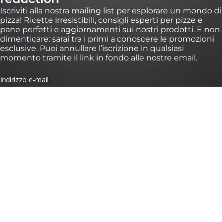
Iscriviti alla nostra mailing list per esplorare un mondo di
pizza! Ricette irresistibili, consigli esperti per pizze e
pane perfetti e aggiornamenti sui nostri prodotti. E non
dimenticare: sarai tra i primi a conoscere le promozioni
esclusive. Puoi annullare l’iscrizione in qualsiasi
momento tramite il link in fondo alle nostre email.
*Validità di 30 giorni su ordini superiori a 100 € su https://eu.ooni.com/it (non valido
presso i rivenditori). Solo per i nuovi iscritti. Uso singolo e non trasferibile. Esclusi
pacchetti, Ooni Halo Core e carte regalo. I prodotti futuri potrebbero essere esclusi
da questa promozione. Questo sconto non è cumulabile con altri sconti. Inviando
questo modulo, accetti di ricevere email di marketing e il trattamento dei tuoi dati
da parte di Ooni. I tuoi dati sono al sicuro con noi, consulta i nostri Termini sulla
Privacy. Inviando questo modulo, accetti di ricevere email di marketing e il
trattamento dei tuoi dati da parte di Ooni. I tuoi dati sono al sicuro con noi, consulta
i nostri
Termini sulla Privacy
.