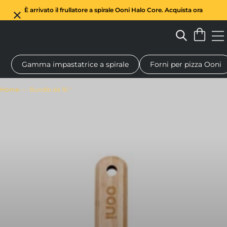
È arrivato il frullatore a spirale Ooni Halo Core. Acquista ora
Gamma impastatrice a spirale
Forni per pizza Ooni
Forno a legna per pizza
Impastatrice a spirale
Regali
Tagl
Home
Bundle da 16 "