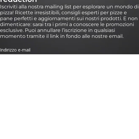
Iscriviti alla nostra mailing list per esplorare un mondo di
pizza! Ricette irresistibili, consigli esperti per pizze e
pane perfetti e aggiornamenti sui nostri prodotti. E non
dimenticare: sarai tra i primi a conoscere le promozioni
esclusive. Puoi annullare l’iscrizione in qualsiasi
momento tramite il link in fondo alle nostre email.
*Validità di 30 giorni su ordini superiori a 100 € su https://eu.ooni.com/it (non valido
presso i rivenditori). Solo per i nuovi iscritti. Uso singolo e non trasferibile. Esclusi
pacchetti, Ooni Halo Core e carte regalo. I prodotti futuri potrebbero essere esclusi
da questa promozione. Questo sconto non è cumulabile con altri sconti. Inviando
questo modulo, accetti di ricevere email di marketing e il trattamento dei tuoi dati
da parte di Ooni. I tuoi dati sono al sicuro con noi, consulta i nostri Termini sulla
Privacy. Inviando questo modulo, accetti di ricevere email di marketing e il
trattamento dei tuoi dati da parte di Ooni. I tuoi dati sono al sicuro con noi, consulta
i nostri
Termini sulla Privacy
.