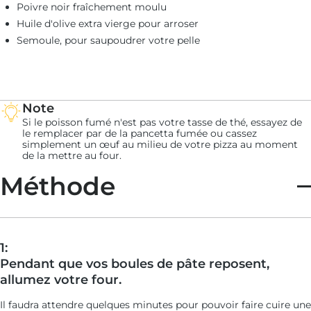
Poivre noir fraîchement moulu
Huile d'olive extra vierge pour arroser
Roulette à pizza Ooni
Semoule, pour saupoudrer votre pelle
Four à pizza Ooni
Râpe
Note
Si le poisson fumé n'est pas votre tasse de thé, essayez de
le remplacer par de la pancetta fumée ou cassez
simplement un œuf au milieu de votre pizza au moment
de la mettre au four.
Méthode
1:
Pendant que vos boules de pâte reposent,
allumez votre four.
Il faudra attendre quelques minutes pour pouvoir faire cuire une