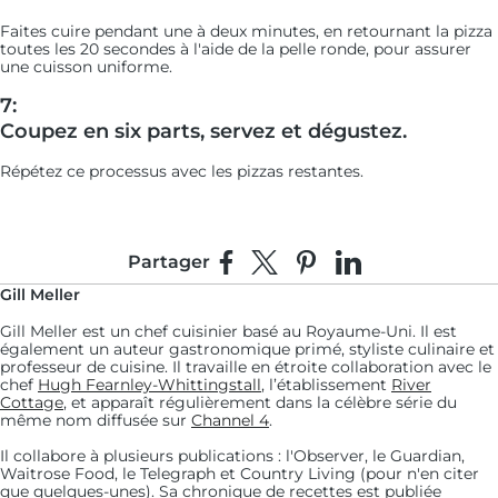
Faites cuire pendant une à deux minutes, en retournant la pizza
toutes les 20 secondes à l'aide de la pelle ronde, pour assurer
une cuisson uniforme.
7:
Coupez en six parts, servez et dégustez.
Répétez ce processus avec les pizzas restantes.
Partager
Partager sur Facebook
Partager sur X
Épingler sur Pinterest
Partager sur Linke
Gill Meller
Gill Meller est un chef cuisinier basé au Royaume-Uni. Il est
également un auteur gastronomique primé, styliste culinaire et
professeur de cuisine. Il travaille en étroite collaboration avec le
chef
Hugh Fearnley-Whittingstall
, l’établissement
River
Cottage
, et apparaît régulièrement dans la célèbre série du
même nom diffusée sur
Channel 4
.
Il collabore à plusieurs publications : l'Observer, le Guardian,
Waitrose Food, le Telegraph et Country Living (pour n'en citer
que quelques-unes). Sa chronique de recettes est publiée