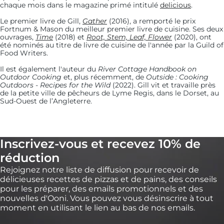
chaque mois dans le magazine primé intitulé
delicious
.
Le premier livre de Gill,
Gather
(2016), a remporté le prix
Fortnum & Mason du meilleur premier livre de cuisine. Ses deux
ouvrages,
Time
(2018) et
Root, Stem, Leaf, Flower
(2020), ont
été nominés au titre de livre de cuisine de l'année par la Guild of
Food Writers.
Il est également l'auteur du
River Cottage Handbook on
Outdoor Cooking
et, plus récemment, de
Outside : Cooking
Outdoors - Recipes for the Wild
(2022). Gill vit et travaille près
de la petite ville de pêcheurs de Lyme Regis, dans le Dorset, au
Sud-Ouest de l’Angleterre.
Inscrivez-vous et recevez 10% de
réduction
Rejoignez notre liste de diffusion pour recevoir de
délicieuses recettes de pizzas et de pains, des conseils
pour les préparer, des emails promotionnels et des
nouvelles d'Ooni. Vous pouvez vous désinscrire à tout
moment en utilisant le lien au bas de nos emails.