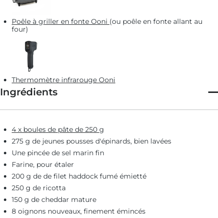
Poêle à griller en fonte Ooni
(ou poêle en fonte allant au
four)
Thermomètre infrarouge Ooni
Ingrédients
4 x boules de pâte de 250 g
Gants de protection pour four à pizza Ooni
275 g de jeunes pousses d'épinards, bien lavées
Une pincée de sel marin fin
Farine, pour étaler
200 g de de filet haddock fumé émietté
Pelle à pizza perforée Ooni
250 g de ricotta
Pelle ronde à tourner Ooni
150 g de cheddar mature
8 oignons nouveaux, finement émincés