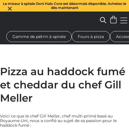
Le mixeur à spirale Ooni Halo Core est désormais disponible. Achetez-le
dès maintenant
Gamme de pétrin à spirale
Fours à pizza
Access
 à pizza au feu de bois
Pétrin à pâte
Cadeaux
Planches de se
Pizza au haddock fumé
et cheddar du chef Gill
Meller
Voici ce que le chef Gill Meller, chef multi-primé basé au
Royaume-Uni, nous a confié au sujet de sa passion pour le
haddock fumé :