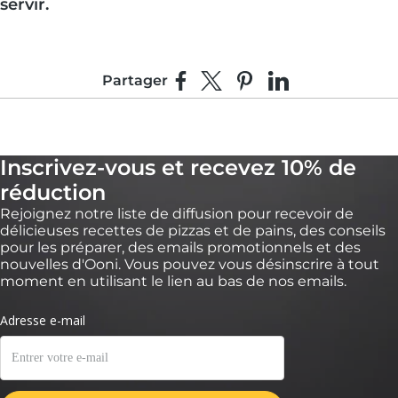
servir.
Partager
Partager sur Facebook
Partager sur X
Épingler sur Pinterest
Partager sur Linke
Inscrivez-vous et recevez 10% de
réduction
Rejoignez notre liste de diffusion pour recevoir de
délicieuses recettes de pizzas et de pains, des conseils
pour les préparer, des emails promotionnels et des
nouvelles d'Ooni. Vous pouvez vous désinscrire à tout
moment en utilisant le lien au bas de nos emails.