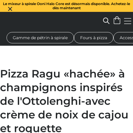
Le mixeur à spirale Ooni Halo Core est désormais disponible. Achetez-le
dès maintenant
Gamme de pétrin à spirale
Fours à pizza
Access
 à pizza au feu de bois
Pétrin à pâte
Cadeaux
Planches de se
Pizza Ragu «hachée» à
champignons inspirés
de l'Ottolenghi-avec
crème de noix de cajou
et roquette