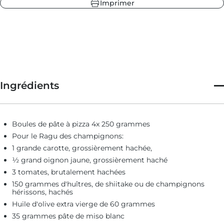
Imprimer
de la crème végétale pour garnir cette pizza végétalienne;
Cependant, vous pouvez choisir une crème de lait complète si
vous préférez.
Ingrédients
Boules de pâte à pizza 4x 250 grammes
Pour le Ragu des champignons:
1 grande carotte, grossièrement hachée,
½ grand oignon jaune, grossièrement haché
3 tomates, brutalement hachées
150 grammes d'huîtres, de shiitake ou de champignons
hérissons, hachés
Huile d'olive extra vierge de 60 grammes
35 grammes pâte de miso blanc