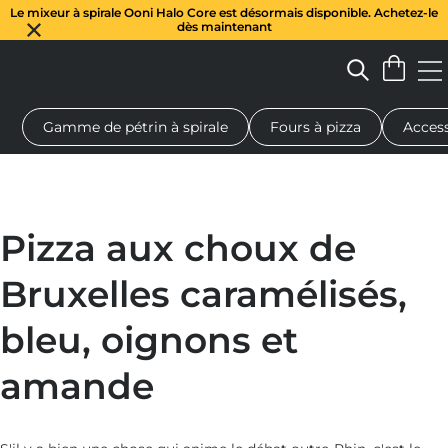
Le mixeur à spirale Ooni Halo Core est désormais disponible. Achetez-le
dès maintenant
Gamme de pétrin à spirale
Fours à pizza
Access
 à pizza au feu de bois
Pétrin à pâte
Cadeaux
Planches de se
Pizza aux choux de
Bruxelles caramélisés,
bleu, oignons et
amande