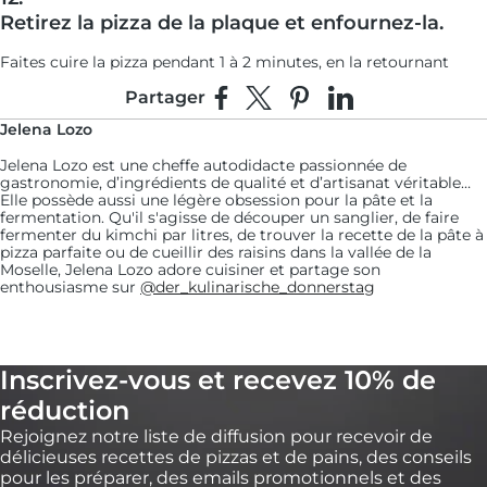
Retirez la pizza de la plaque et enfournez-la.
Faites cuire la pizza pendant 1 à 2 minutes, en la retournant
toutes les 20 secondes pour lui assurer une cuisson uniforme.
Partager
Partager sur Facebook
Partager sur X
Épingler sur Pinterest
Partager sur Linke
13:
Jelena Lozo
Retirez du four et recouvrez d'une pincée de sel
marin et d'un filet de sirop de betterave et
Jelena Lozo est une cheffe autodidacte passionnée de
gastronomie, d’ingrédients de qualité et d’artisanat véritable…
d'huile d'olive extra vierge.
Elle possède aussi une légère obsession pour la pâte et la
fermentation. Qu'il s'agisse de découper un sanglier, de faire
14:
fermenter du kimchi par litres, de trouver la recette de la pâte à
pizza parfaite ou de cueillir des raisins dans la vallée de la
Coupez, servez et dégustez !
Moselle, Jelena Lozo adore cuisiner et partage son
enthousiasme sur
@der_kulinarische_donnerstag
Inscrivez-vous et recevez 10% de
réduction
Rejoignez notre liste de diffusion pour recevoir de
délicieuses recettes de pizzas et de pains, des conseils
pour les préparer, des emails promotionnels et des