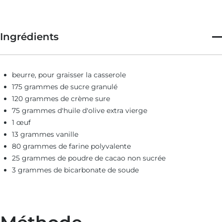
Arthur est le fondateur des 101 meilleures pizzas en Amérique et
auteur de «
Buffalo Tout un guide pour manger dans «The
Nickel City» »
"et "
The Buffalo, New York Cookbook: 70
recettes de la ville nickel
. " Vous pouvez le suivre sur
Instagram
@nycbestpizza
.
Ingrédients
beurre, pour graisser la casserole
175 grammes de sucre granulé
120 grammes de crème sure
75 grammes d'huile d'olive extra vierge
1 œuf
13 grammes vanille
80 grammes de farine polyvalente
25 grammes de poudre de cacao non sucrée
3 grammes de bicarbonate de soude