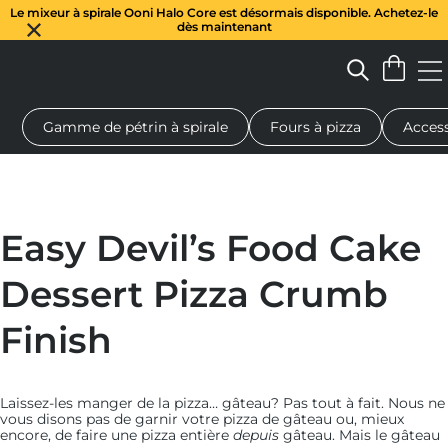
Le mixeur à spirale Ooni Halo Core est désormais disponible. Achetez-le
dès maintenant
Gamme de pétrin à spirale
Fours à pizza
Access
 à pizza au feu de bois
Pétrin à pâte
Cadeaux
Planches de se
Easy Devil’s Food Cake
Dessert Pizza Crumb
Finish
Laissez-les manger de la pizza… gâteau? Pas tout à fait. Nous ne
vous disons pas de garnir votre pizza de gâteau ou, mieux
encore, de faire une pizza entière
depuis
gâteau. Mais le gâteau