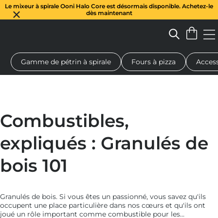
Le mixeur à spirale Ooni Halo Core est désormais disponible. Achetez-le
dès maintenant
Gamme de pétrin à spirale
Fours à pizza
Access
 à pizza au feu de bois
Pétrin à pâte
Cadeaux
Planches de se
Combustibles,
expliqués : Granulés de
bois 101
Granulés de bois. Si vous êtes un passionné, vous savez qu'ils
occupent une place particulière dans nos cœurs et qu'ils ont
joué un rôle important comme combustible pour les