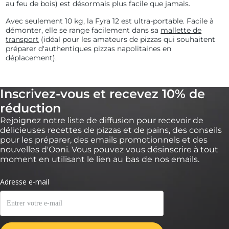
au feu de bois) est désormais plus facile que jamais.
Avec seulement 10 kg, la Fyra 12 est ultra-portable. Facile à
démonter, elle se range facilement dans sa
mallette de
transport
(idéal pour les amateurs de pizzas qui souhaitent
préparer d'authentiques pizzas napolitaines en
déplacement).
Inscrivez-vous et recevez 10% de
réduction
Rejoignez notre liste de diffusion pour recevoir de
délicieuses recettes de pizzas et de pains, des conseils
pour les préparer, des emails promotionnels et des
nouvelles d'Ooni. Vous pouvez vous désinscrire à tout
moment en utilisant le lien au bas de nos emails.