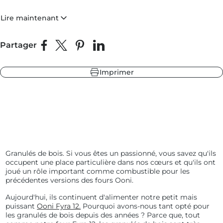
précédentes versions des fours Ooni.
Lire maintenant
leur
 fonte
 ardoise
Partager
Partager sur Facebook
Partager sur X
Épingler sur Pinterest
Partager sur LinkedIn
 sapin
Imprimer
leur
 ardoise
 fonte
 sapin
Granulés de bois. Si vous êtes un passionné, vous savez qu'ils
occupent une place particulière dans nos cœurs et qu'ils ont
joué un rôle important comme combustible pour les
précédentes versions des fours Ooni.
Aujourd'hui, ils continuent d'alimenter notre petit mais
puissant
Ooni Fyra 12.
Pourquoi avons-nous tant opté pour
les granulés de bois depuis des années ? Parce que, tout