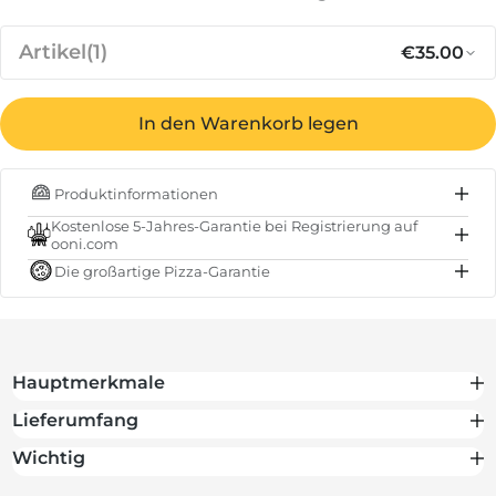
Artikel
(1)
€35.00
In den Warenkorb legen
Normaler
A
€35.00
Ooni Servierpfanne aus Gusseisen
Produktinformationen
AUF LAGER
Kostenlose 5-Jahres-Garantie bei Registrierung auf
ooni.com
Zwischensumme
€35.00
Die großartige Pizza-Garantie
Gesamt
€35.00
Hauptmerkmale
Lieferumfang
Wichtig