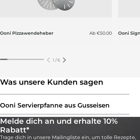
Normaler Preis
Ooni Pizzawendeheber
Ab
€50.00
Ooni Sign
1
/
6
Was unsere Kunden sagen
Ooni Servierpfanne aus Gusseisen
Melde dich an und erhalte 10%
Rabatt*
Trage dich in unsere Mailingliste ein, um tolle Rezepte,