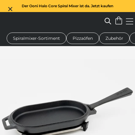
Der Ooni Halo Core Spiral Mixer ist da. Jetzt kaufen
Spiralmixer-Sortiment
Pizzaöfen
Zubehör
n-Pizzaofen
Teigmischer
Geschenke
Servierbretter
Schu