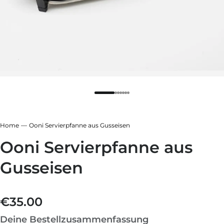
be
warzgrau
ieferblau
hlandgrün
be
ieferblau
warzgrau
Home
Ooni Servierpfanne aus Gusseisen
hlandgrün
Ooni Servierpfanne aus
Gusseisen
€35.00
Normaler Preis
Deine Bestellzusammenfassung