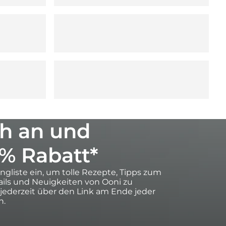
h an und
0% Rabatt*
ingliste ein, um tolle Rezepte, Tipps zum
ils und Neuigkeiten von Ooni zu
 jederzeit über den Link am Ende jeder
n.