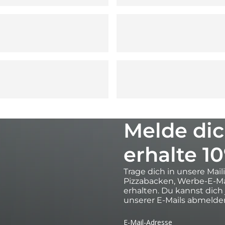
Melde dic
erhalte 1
Trage dich in unsere Mail
Pizzabacken, Werbe-E-Ma
erhalten. Du kannst dich
unserer E-Mails abmelde