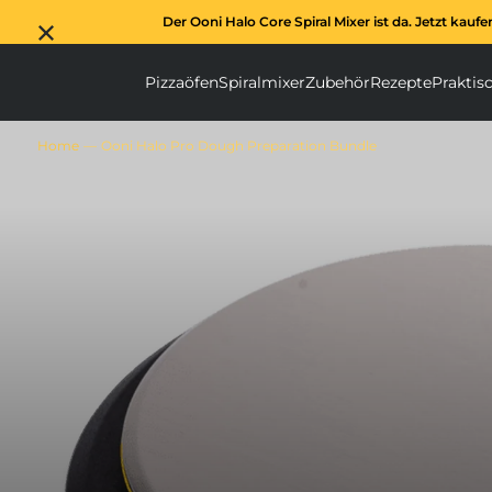
Der Ooni Halo Core Spiral Mixer ist da. Jetzt kaufe
Pizzaöfen
Spiralmixer
Zubehör
Rezepte
Praktis
Pizzaöfen submenu
Spiralmixer subm
Zubehör s
Home
Ooni Halo Pro Dough Preparation Bundle